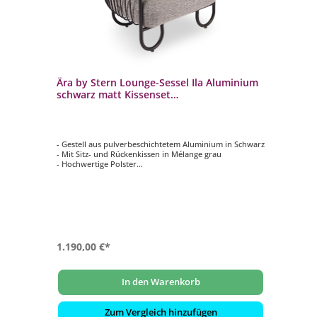
Ära by Stern Lounge-Sessel Ila Aluminium
Är
schwarz matt Kissenset
sc
Polyacryl/Polyester Mélange grau
Po
hwarz
- Gestell aus pulverbeschichtetem Aluminium in Schwarz
- 
- Mit Sitz- und Rückenkissen in Mélange grau
- 
- Hochwertige Polster
- 
- Schnelltrocknender Schaum
- 
- Maße: (B x T x H): ca. 85 x 76 x 67 cm
- 
1.190,00 €*
55
In den Warenkorb
Zum Vergleich hinzufügen