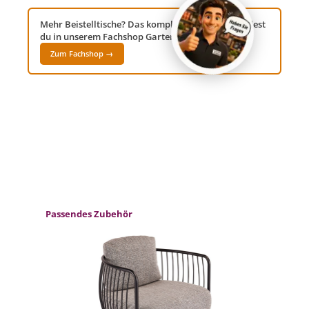
Mehr Beistelltische? Das komplette Sortiment findest
du in unserem Fachshop Gartenwelt24!
Zum Fachshop →
Produktgalerie überspringen
Passendes Zubehör