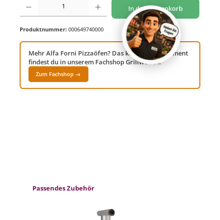
In den Warenkorb
Produktnummer:
000649740000
Mehr Alfa Forni Pizzaöfen? Das komplette Sortiment
findest du in unserem Fachshop Grillwelt24!
Zum Fachshop →
Produktgalerie überspringen
Passendes Zubehör