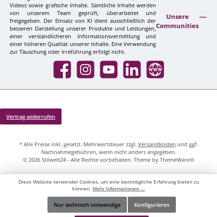
Videos sowie grafische Inhalte. Sämtliche Inhalte werden
von unserem Team geprüft, überarbeitet und
Unsere
freigegeben. Der Einsatz von KI dient ausschließlich der
Communities
besseren Darstellung unserer Produkte und Leistungen,
einer verständlicheren Informationsvermittlung und
einer höheren Qualität unserer Inhalte. Eine Verwendung
zur Täuschung oder Irreführung erfolgt nicht.
Facebook
Instagram
YouTube
LinkedIn
Website
Vertrag widerrufen
* Alle Preise inkl. gesetzl. Mehrwertsteuer zzgl.
Versandkosten
und ggf.
Nachnahmegebühren, wenn nicht anders angegeben.
© 2026 Stilwelt24 - Alle Rechte vorbehalten. Theme by
ThemeWare®
Diese Website verwendet Cookies, um eine bestmögliche Erfahrung bieten zu
können.
Mehr Informationen ...
Nur technisch notwendige
Konfigurieren
Werkzeugleiste anzeigen