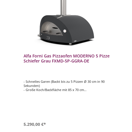
zze
Alfa Forni Gas Pizzaofen MODERNO 5 Pizze
Al
Schiefer Grau FXMD-5P-GGRA-DE
An
0
- Schnelles Garen (Backt bis zu 5 Pizzen Ø 30 cm in 90
- S
Sekunden)
Se
- Große Koch/Backfläche mit 85 x 70 cm
- G
- Heat Genius-Technologie für noch mehr Leistung
- 
0 °C
- Schnell einsatzbereit, in nur 30 Minuten werden 500 °C
- S
erreicht
err
- Made in Italy: Italienisches Design, Materialien und
- M
Handwerkskunst
Ha
5.290,00 €*
5.