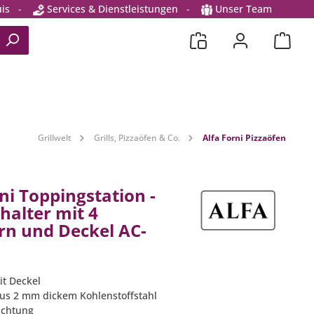
is
-
Services & Dienstleistungen
-
Unser Team
Grillwelt
Grills, Pizzaöfen & Co.
Alfa Forni Pizzaöfen
ni Toppingstation -
halter mit 4
rn und Deckel AC-
it Deckel
 aus 2 mm dickem Kohlenstoffstahl
ichtung