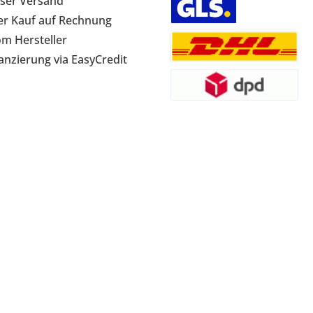
ser Versand
r Kauf auf Rechnung
om Hersteller
anzierung via EasyCredit