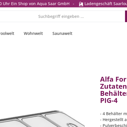
0 Uhr
Ein Shop von Aqua Saar GmbH
-
Ladengeschäft Saarlou
Poolwelt
Wohnwelt
Saunawelt
Alfa For
Zutaten
Behälte
PIG-4
- 4 Behälter m
- Hergestellt
- Pulverbesch