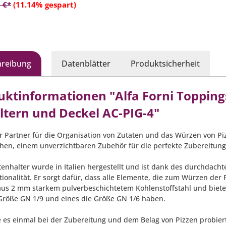
In den Warenkorb
Deckel
 €*
(11.14% gespart)
hreibung
Datenblätter
Produktsicherheit
uktinformationen "Alfa Forni Toppings
ltern und Deckel AC-PIG-4"
er Partner für die Organisation von Zutaten und das Würzen von Piz
hen, einem unverzichtbaren Zubehör für die perfekte Zubereitung 
tenhalter wurde in Italien hergestellt und ist dank des durchdacht
tionalität. Er sorgt dafür, dass alle Elemente, die zum Würzen der 
aus 2 mm starkem pulverbeschichtetem Kohlenstoffstahl und bietet 
 Größe GN 1/9 und eines die Größe GN 1/6 haben.
 es einmal bei der Zubereitung und dem Belag von Pizzen probier