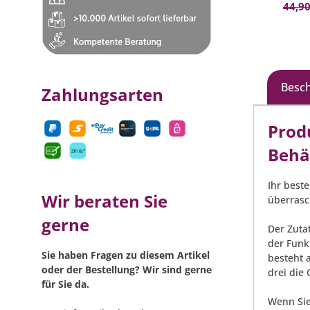
inkl. 
44,90
Besc
Zahlungsarten
Prod
Behä
Ihr best
Wir beraten Sie
überrasc
gerne
Der Zuta
der Funk
Sie haben Fragen zu diesem Artikel
besteht 
oder der Bestellung? Wir sind gerne
drei die
für Sie da.
Wenn Sie