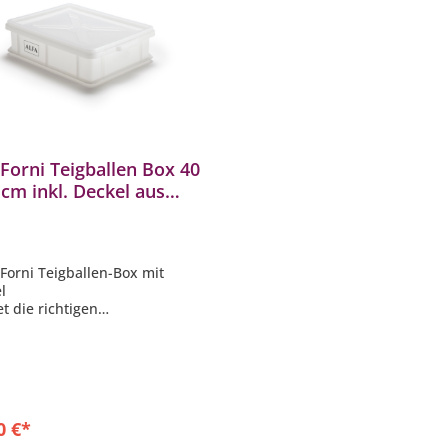
 Forni Teigballen Box 40
 cm inkl. Deckel aus
tstoff AC-SPDBOX
a Forni Teigballen-Box mit
l
et die richtigen
edingungen und maximale
ne beim Aufgehen des Teigs
 alle Haushaltskühlschränke
net
gestattet mit praktischen
en
0 €*
e (B x T x H): 40 x 30 x 10 cm