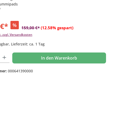
 Gummipads
f
 €*
%
159,00 €*
(12.58% gespart)
t. zzgl. Versandkosten
gbar, Lieferzeit: ca. 1 Tag
 Gib den gewünschten Wert ein oder benutze die Schaltflächen um die Anzahl
In den Warenkorb
mer:
000641390000