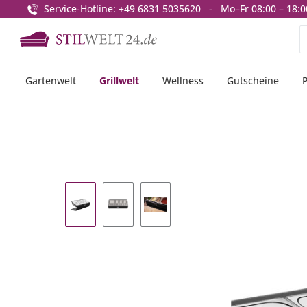
Service-Hotline: +49 6831 5035620 - Mo–Fr 08:00 – 18:0
springen
Zur Hauptnavigation springen
Gartenwelt
Grillwelt
Wellness
Gutscheine
Bildergalerie überspringen