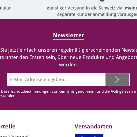
mular
günstiger Versand in die Schweiz via:
meine
separate Kundenanmeldung vorausges
Newsletter
Sie jetzt einfach unseren regelmäßig erscheinenden Newsle
ts unter den Ersten sein, über neue Produkte und Angebote
werden.
E-
Mail-
Adresse*
e
Datenschutzbestimmungen
zur Kenntnis genommen und die
AGB
gelesen u
rstanden.
rteile
Versandarten