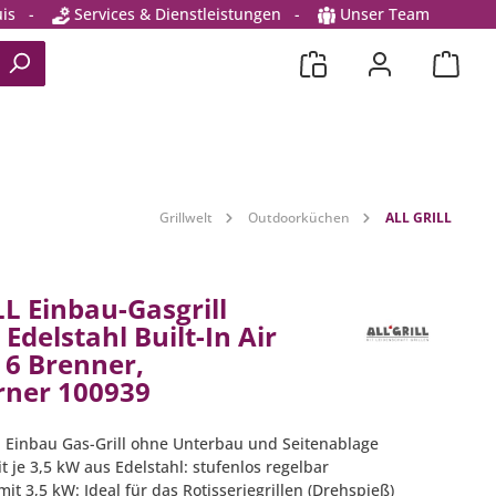
is
-
Services & Dienstleistungen
-
Unser Team
Grillwelt
Outdoorküchen
ALL GRILL
L Einbau-Gasgrill
Edelstahl Built-In Air
 6 Brenner,
ner 100939
hl Einbau Gas-Grill ohne Unterbau und Seitenablage
t je 3,5 kW aus Edelstahl: stufenlos regelbar
it 3,5 kW: Ideal für das Rotisseriegrillen (Drehspieß)