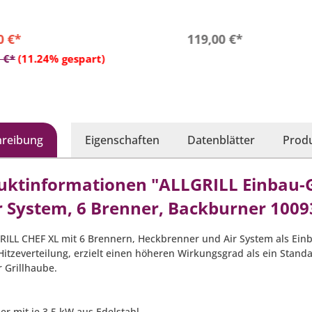
imaler Schutz gegen jegliche
- Material: Gusseisen
rung
r gute Verarbeitung, kompakt
In den Warenko
0 €*
119,00 €*
rstauen
In den Warenkorb
 €*
(11.24% gespart)
hreibung
Eigenschaften
Datenblätter
Produ
uktinformationen "ALLGRILL Einbau-Gas
ir System, 6 Brenner, Backburner 1009
RILL CHEF XL mit 6 Brennern, Heckbrenner und Air System als Einba
Hitzeverteilung, erzielt einen höheren Wirkungsgrad als ein Stand
r Grillhaube.
er mit je 3,5 kW aus Edelstahl