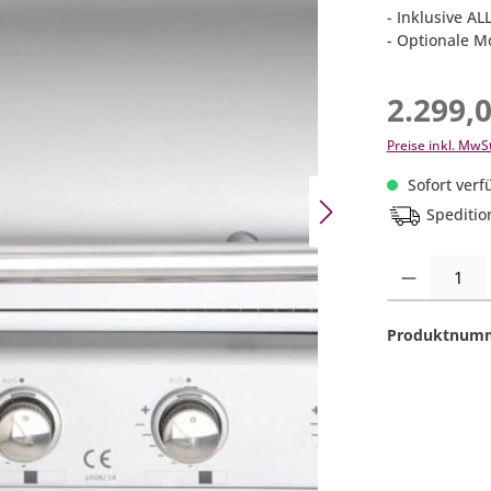
- Inklusive AL
- Optionale M
2.299,
Preise inkl. MwS
Sofort verfü
Speditio
Produkt Anzahl:
Produktnum