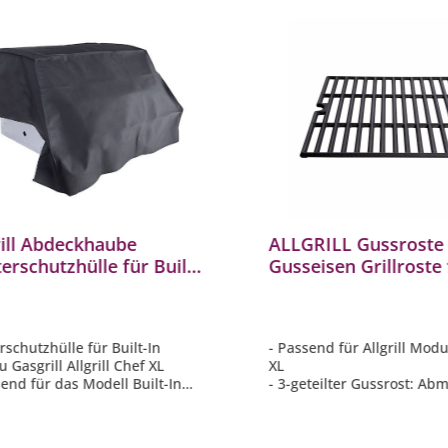
galerie überspringen
rill Abdeckhaube
ALLGRILL Gussroste
erschutzhülle für Built-
Gusseisen Grillroste 
nbau Gasgrill Allgrill
Gasgrill Modular CH
 XL
(Guss-XL)
rschutzhülle für Built-In
- Passend für Allgrill Mod
 Gasgrill Allgrill Chef XL
XL
send für das Modell Built-In
- 3-geteilter Gussrost: Ab
ll Chef XL und für Grills mit
(1x) 35 x 46 cm / (2x) 30 x
cher Abmessung
- Solide, massiv und robus
ßfest und wasserdicht
- Ein Gussrost für die Ewig