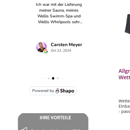
Produkt
ALLGRILL Edelstahl Plancha
Allg
rill
Grillplatte - Modul Größe XL
Wett
L)
Grillfäche 91 x 35 cm 88600
In Ei
Chef
 CHEF
- Plancha Grillplatte mit XXL
Wette
Grillfäche: 91 x 35 cm passend für
Einbau
CHEF XL
- pas
2x) 30
- Universal einsetzbar für jeden
Gasgri
Gasgrill oder Kohlegrill (mit mind.
ähnli
93 cm Breite und 40 cm Tiefe)
- rei