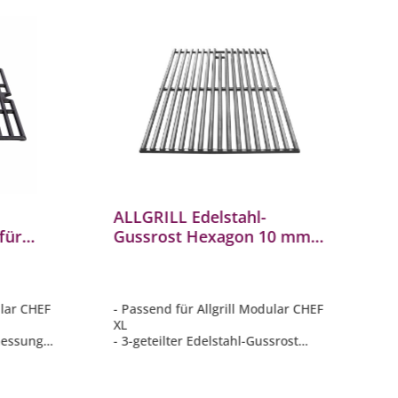
ALLGRILL Edelstahl-
A
für
Gussrost Hexagon 10 mm
G
EF XL
für Gasgrill Modular CHEF
M
XL (HEX10-XL)
ular CHEF
- Passend für Allgrill Modular CHEF
-
XL
X
messung
- 3-geteilter Edelstahl-Gussrost
- 
 46 cm
Hexagon: Abmessung (1x) 35 x 46
A
t
cm / (2x) 30 x 46 cm
x
keit
- Massiv, robust und besonders
-