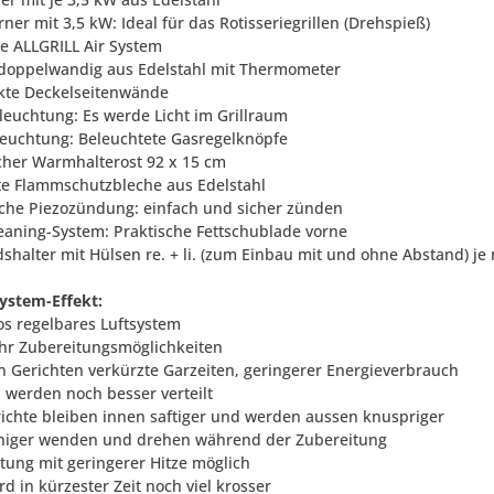
ner mit 3,5 kW: Ideal für das Rotisseriegrillen (Drehspieß)
ve ALLGRILL Air System
 doppelwandig aus Edelstahl mit Thermometer
rkte Deckelseitenwände
leuchtung: Es werde Licht im Grillraum
leuchtung: Beleuchtete Gasregelknöpfe
scher Warmhalterost 92 x 15 cm
te Flammschutzbleche aus Edelstahl
ische Piezozündung: einfach und sicher zünden
leaning-System: Praktische Fettschublade vorne
dshalter mit Hülsen re. + li. (zum Einbau mit und ohne Abstand) je
System-Effekt:
los regelbares Luftsystem
ehr Zubereitungsmöglichkeiten
len Gerichten verkürzte Garzeiten, geringerer Energieverbrauch
 werden noch besser verteilt
erichte bleiben innen saftiger und werden aussen knuspriger
eniger wenden und drehen während der Zubereitung
itung mit geringerer Hitze möglich
ird in kürzester Zeit noch viel krosser