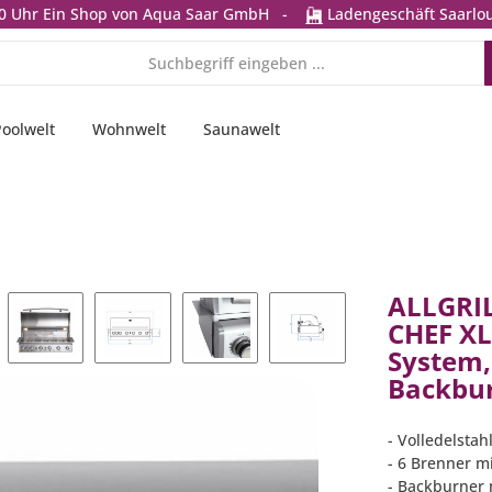
0 Uhr
Ein Shop von Aqua Saar GmbH
-
Ladengeschäft Saarlou
Poolwelt
Wohnwelt
Saunawelt
ALLGRIL
CHEF XL 
System,
Backbur
- Volledelsta
- 6 Brenner mi
- Backburner m