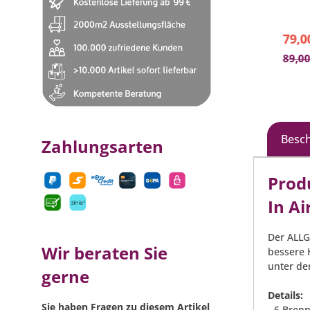
- Aus 4 mm massivem Edelstahl von
- opt
Hand gefertigt
Witte
- 5 cm hoher Rand
- seh
In den Warenkorb
399,00 €*
79,0
- Zentraler Fettablauf mittig
zu ve
89,00
Besc
Zahlungsarten
Prod
In A
Der ALLG
Wir beraten Sie
bessere 
unter de
gerne
Details:
Sie haben Fragen zu diesem Artikel
- 6 Brenn