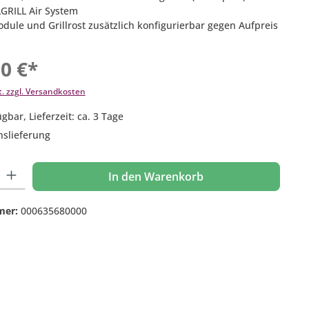
LGRILL Air System
odule und Grillrost zusätzlich konfigurierbar gegen Aufpreis
00 €*
t. zzgl. Versandkosten
gbar, Lieferzeit: ca. 3 Tage
nslieferung
 Gib den gewünschten Wert ein oder benutze die Schaltflächen um die Anzahl
In den Warenkorb
mer:
000635680000