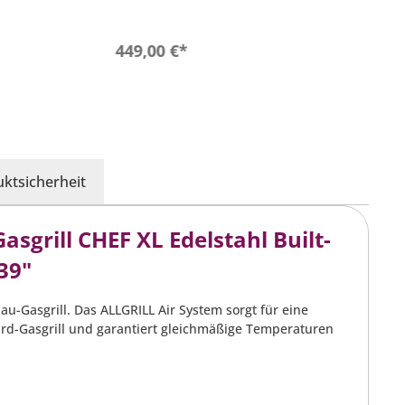
pflegeleicht
-
- Stärke: 10 mm
- 
- Material: Edelstahl/Gusseisen
rb
In den Warenkorb
449,00 €*
2
ktsicherheit
grill CHEF XL Edelstahl Built-
39"
u-Gasgrill. Das ALLGRILL Air System sorgt für eine
ard-Gasgrill und garantiert gleichmäßige Temperaturen