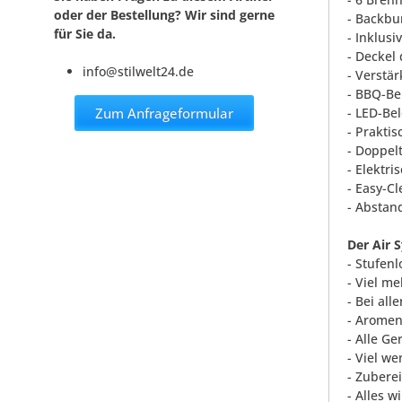
oder der Bestellung? Wir sind gerne
- Backbur
für Sie da.
- Inklusi
- Deckel
info@stilwelt24.de
- Verstä
- BBQ-Be
Zum Anfrageformular
- LED-Be
- Prakti
- Doppel
- Elektr
- Easy-C
- Abstan
Der Air 
- Stufen
- Viel m
- Bei al
- Aromen
- Alle G
- Viel w
- Zubere
- Alles w