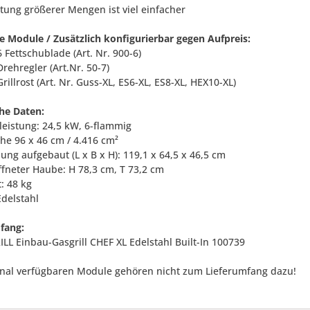
itung größerer Mengen ist viel einfacher
e Module / Zusätzlich konfigurierbar gegen Aufpreis:
 Fettschublade (Art. Nr. 900-6)
rehregler (Art.Nr. 50-7)
rillrost (Art. Nr. Guss-XL, ES6-XL, ES8-XL, HEX10-XL)
he Daten:
leistung: 24,5 kW, 6-flammig
äche 96 x 46 cm / 4.416 cm²
ung aufgebaut (L x B x H): 119,1 x 64,5 x 46,5 cm
ffneter Haube: H 78,3 cm, T 73,2 cm
: 48 kg
Edelstahl
fang:
ILL Einbau-Gasgrill CHEF XL Edelstahl Built-In 100739
onal verfügbaren Module gehören nicht zum Lieferumfang dazu!