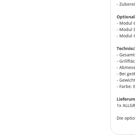
- Zubere
Optional
- Modul 6
- Modul D
- Modul G
Technisc
- Gesamt
- Grillfl
- Abmess
- Bei geö
- Gewicht
- Farbe: 
Lieferum
1x ALLGR
Die opti