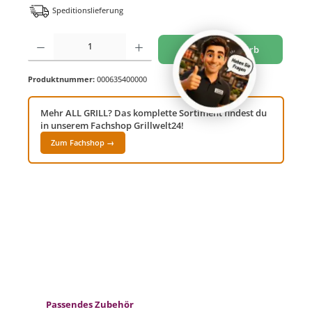
Speditionslieferung
Produkt Anzahl: Gib den gewünschten Wert ein oder benutze die Schaltflächen um di
In den Warenkorb
Produktnummer:
000635400000
Mehr ALL GRILL? Das komplette Sortiment findest du
in unserem Fachshop Grillwelt24!
Zum Fachshop →
Produktgalerie überspringen
Passendes Zubehör