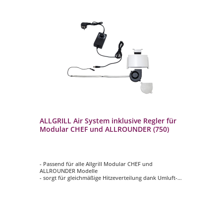
ALLGRILL Air System inklusive Regler für
AL
Modular CHEF und ALLROUNDER (750)
in
AL
- Passend für alle Allgrill Modular CHEF und
- U
ALLROUNDER Modelle
- i
ill
- sorgt für gleichmäßige Hitzeverteilung dank Umluft-
Mo
System
- 
- stufenlos regelbares Luftsystem
- j
- perfekte und viel mehr Zubereitungsmöglichkeiten bei
- Z
allen Gerichten
- verkürzte Garzeiten, geringerer Energieverbrauch