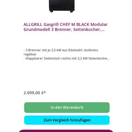
tahl
ALLGRILL Gasgrill CHEF M BLACK Modular
AL
ner
Grundmodell 3 Brenner, Seitenkocher,
Mo
Backburner (500703)
Se
- 3 Brenner mit je 3,5 kW aus Edelstahl: stufenlos
- 3
regelbar
re
- Klappbarer Seitentisch rechts mit 3,2 kW Seitenkocher:
- K
Ideal für Wok und Co.
Id
len
- Backburner mit 3,5 kW: Ideal für das Rotisseriegrillen
- B
(Drehspieß)
(D
- Deckel doppelwandig aus Edelstahl mit Thermometer:
- 
Ihr Grillgut optimal im Blick
Ihr
- Optionale Module und Grillrost zusätzlich
- O
konfigurierbar gegen Aufpreis
ko
2.099,00 €*
1.
In den Warenkorb
Zum Vergleich hinzufügen