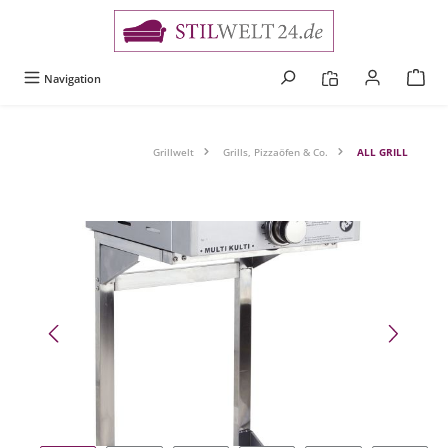
alt springen
Navigation
Grillwelt
Grills, Pizzaöfen & Co.
ALL GRILL
Bildergalerie überspringen