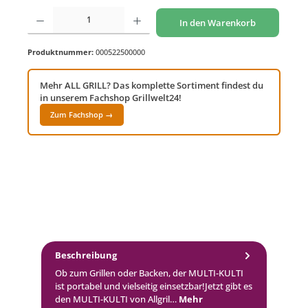
Produkt Anzahl: Gib den gewünschten Wert ein oder benutze die Schaltflächen um di
In den Warenkorb
Produktnummer:
000522500000
Mehr ALL GRILL? Das komplette Sortiment findest du
in unserem Fachshop Grillwelt24!
Zum Fachshop →
Beschreibung
Ob zum Grillen oder Backen, der MULTI-KULTI
ist portabel und vielseitig einsetzbar!Jetzt gibt es
den MULTI-KULTI von Allgril…
Mehr