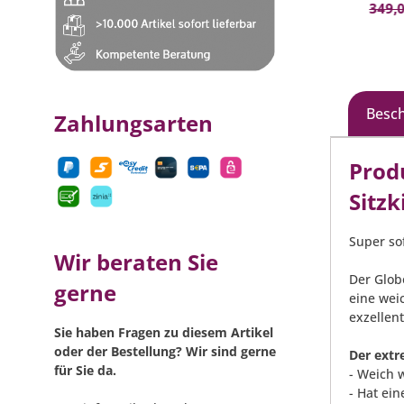
136 
349,0
- Bel
Besc
Zahlungsarten
Prod
Sitzk
Super so
Wir beraten Sie
Der Glob
gerne
eine wei
exzellent
Sie haben Fragen zu diesem Artikel
oder der Bestellung? Wir sind gerne
Der extr
für Sie da.
- Weich 
- Hat ei