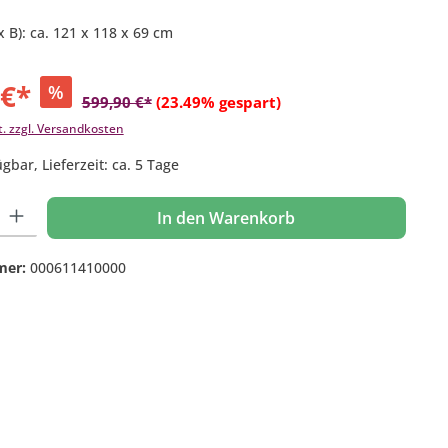
x B): ca. 121 x 118 x 69 cm
 €*
%
599,90 €*
(23.49% gespart)
t. zzgl. Versandkosten
gbar, Lieferzeit: ca. 5 Tage
 Gib den gewünschten Wert ein oder benutze die Schaltflächen um die Anzahl
In den Warenkorb
mer:
000611410000