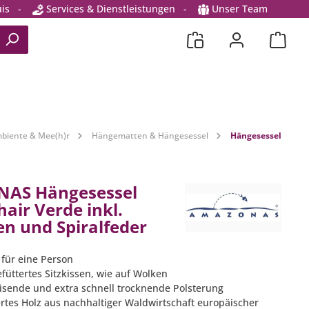
is
-
Services & Dienstleistungen
-
Unser Team
biente & Mee(h)r
Hängematten & Hängesessel
Hängesessel
AS Hängesessel
air Verde inkl.
en und Spiralfeder
 für eine Person
efüttertes Sitzkissen, wie auf Wolken
sende und extra schnell trocknende Polsterung
iertes Holz aus nachhaltiger Waldwirtschaft europäischer