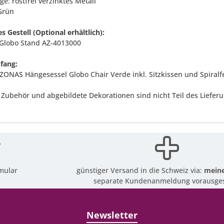
ge: rostfrei verzinktes Metall
 Grün
 Gestell (Optional erhältlich):
l Globo Stand AZ-4013000
fang:
ZONAS Hängesessel Globo Chair Verde inkl. Sitzkissen und Spiral
 Zubehör und abgebildete Dekorationen sind nicht Teil des Lieferu
mular
günstiger Versand in die Schweiz via:
meine
separate Kundenanmeldung vorausges
Newsletter