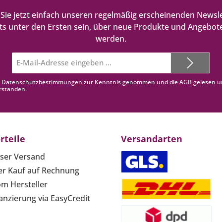
Sie jetzt einfach unseren regelmäßig erscheinenden Newsle
ts unter den Ersten sein, über neue Produkte und Angebote
werden.
E-
Mail-
Adresse*
e
Datenschutzbestimmungen
zur Kenntnis genommen und die
AGB
gelesen u
rstanden.
rteile
Versandarten
ser Versand
r Kauf auf Rechnung
om Hersteller
anzierung via EasyCredit