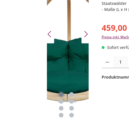
Staatswälder
- Maße (L x H 
459,00
Preise inkl. MwS
Sofort verfü
Produkt Anzahl:
Produktnum