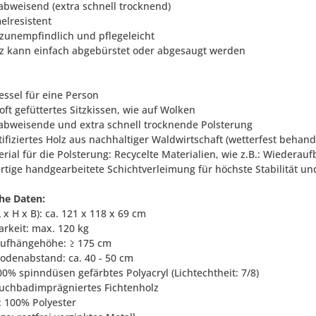
abweisend (extra schnell trocknend)
elresistent
zunempfindlich und pflegeleicht
z kann einfach abgebürstet oder abgesaugt werden
essel für eine Person
oft gefüttertes Sitzkissen, wie auf Wolken
abweisende und extra schnell trocknende Polsterung
tifiziertes Holz aus nachhaltiger Waldwirtschaft (wetterfest behand
erial für die Polsterung: Recycelte Materialien, wie z.B.: Wiederau
rtige handgearbeitete Schichtverleimung für höchste Stabilität un
he Daten:
 x H x B): ca. 121 x 118 x 69 cm
arkeit: max. 120 kg
Aufhängehöhe: ≥ 175 cm
Bodenabstand: ca. 40 - 50 cm
100% spinndüsen gefärbtes Polyacryl (Lichtechtheit: 7/8)
tauchbadimprägniertes Fichtenholz
: 100% Polyester