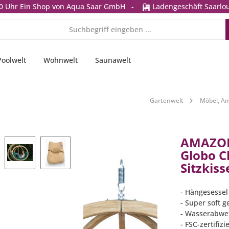
0 Uhr
Ein Shop von Aqua Saar GmbH
-
Ladengeschäft Saarlou
Poolwelt
Wohnwelt
Saunawelt
Gartenwelt
Möbel, Am
AMAZON
Globo Ch
Sitzkiss
- Hängesessel
- Super soft g
- Wasserabwei
- FSC-zertifiz