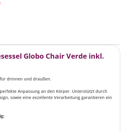
rb
- Belastbarkeit: max. 200 kg
)
ssel Globo Chair Verde inkl.
t für drinnen und draußen.
perfekte Anpassung an den Körper. Unterstützt durch
ign, sowie eine exzellente Verarbeitung garantieren ein
ig: