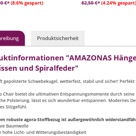
In den Warenkorb
In den Warenko
cm
Gartengestaltung perfekt
0 €*
(8.6% gespart)
82,50 €*
(4.24% gespart
astbarkeit: max. 120 kg
hreibung
Produktsicherheit
uktinformationen "AMAZONAS Hängese
issen und Spiralfeder"
ft gepolsterte Schwebekugel, wetterfest, stabil und sicher! Perfek
o Chair bietet die ultimativen Entspannungsmomente durch seine 
che Polsterung, lässt es sich wunderbar entspannen. Modernes Des
es Sitzgefühl.
em robuste agora-Stoffbezug ist außergewöhnlich widerstandfäh
wie Baumwolle
ne hohe Licht- und Witterungsbeständigkeit