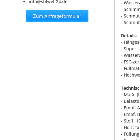
info@stilwelt24.de
- Wasser
- Schimm
Zum Anfrageformular
- Schmut
- Schmut
Details:
- Hänges
- Super s
- Wasser
- FSC-zer
- Füllmat
- Hochwe
Technisc
- Maße (L
- Belastb
- Empf. 
- Empf. 
- Stoff: 
- Holz: 
- Füllung