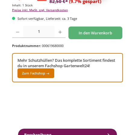
82,50 €*
(9.7% gespart)
Inhalt:
1 Stück
Preise inkl. MwSt. zzgl. Versandkosten
Sofort verfügbar, Lieferzeit: ca. 3 Tage
Produkt Anzahl: Gib den gewünschten Wert ein oder benutze die Schaltflächen um di
In den Warenkorb
Produktnummer:
000619680000
Mehr Schutzhüllen? Das komplette Sortiment findest
du in unserem Fachshop Gartenwelt24!
Zum Fachshop →
Beschreibung