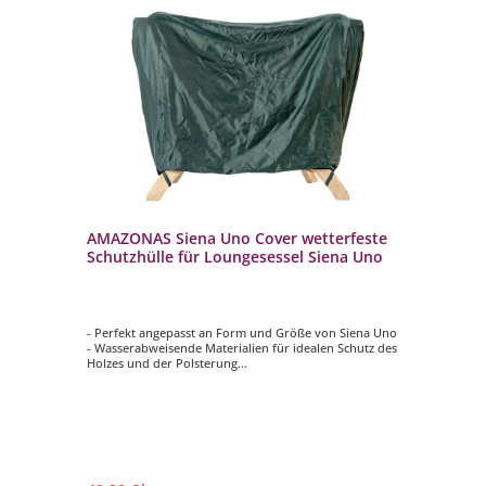
 x
AMAZONAS Siena Uno Cover wetterfeste
AM
Schutzhülle für Loungesessel Siena Uno
42
Si
- Perfekt angepasst an Form und Größe von Siena Uno
- 
- Wasserabweisende Materialien für idealen Schutz des
- I
Holzes und der Polsterung
- F
- Gummilaschen sorgen für festen Halt
eu
h
- Stilvolle Farbe ergänzt die Gartengestaltung perfekt
- 
- Schnell und einfach zu befestigen
wet
- M