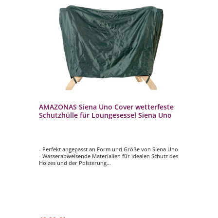
 x
AMAZONAS Siena Uno Cover wetterfeste
AM
Schutzhülle für Loungesessel Siena Uno
42
Si
- Perfekt angepasst an Form und Größe von Siena Uno
- 
- Wasserabweisende Materialien für idealen Schutz des
- I
Holzes und der Polsterung
- F
- Gummilaschen sorgen für festen Halt
eu
h
- Stilvolle Farbe ergänzt die Gartengestaltung perfekt
- 
- Schnell und einfach zu befestigen
wet
- M