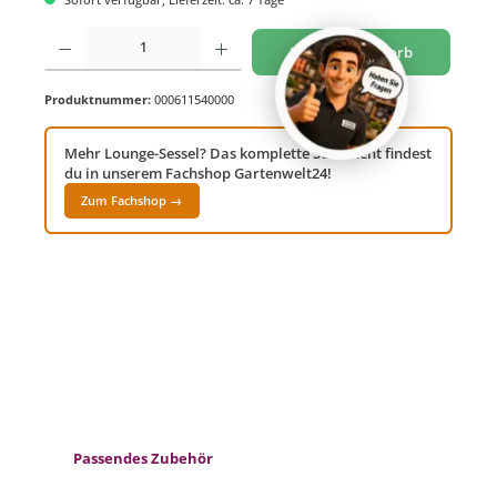
Produkt Anzahl: Gib den gewünschten Wert ein oder benutze die Schaltflächen um di
In den Warenkorb
Produktnummer:
000611540000
Mehr Lounge-Sessel? Das komplette Sortiment findest
du in unserem Fachshop Gartenwelt24!
Zum Fachshop →
Produktgalerie überspringen
Passendes Zubehör