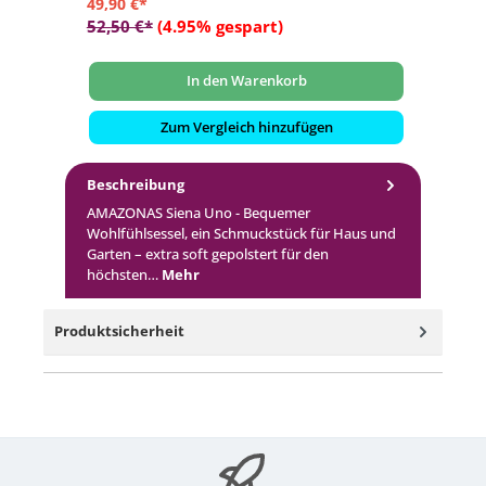
49,90 €*
15
52,50 €*
(4.95% gespart)
19
In den Warenkorb
Zum Vergleich hinzufügen
Beschreibung
AMAZONAS Siena Uno - Bequemer
Wohlfühlsessel, ein Schmuckstück für Haus und
Garten – extra soft gepolstert für den
höchsten…
Mehr
Produktsicherheit