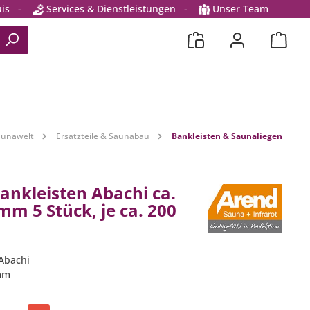
is
-
Services & Dienstleistungen
-
Unser Team
aunawelt
Ersatzteile & Saunabau
Bankleisten & Saunaliegen
ankleisten Abachi ca.
mm 5 Stück, je ca. 200
 Abachi
 mm