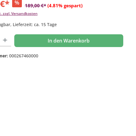
 €*
%
189,00 €*
(4.81% gespart)
t. zzgl. Versandkosten
gbar, Lieferzeit: ca. 15 Tage
 Gib den gewünschten Wert ein oder benutze die Schaltflächen um die Anzahl
In den Warenkorb
mer:
000267460000