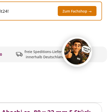
t24!
Zum Fachshop →
freie Speditions-Lieferung
20
innerhalb Deutschlands