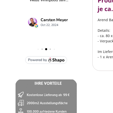
Prod
je ca
Arend Ba
Details:
- ca. 80
- Verpack
Im Liefe
- 1 x Ar