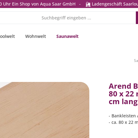
0 Uhr
Ein Shop von Aqua Saar GmbH
-
Ladengeschäft Saarlou
oolwelt
Wohnwelt
Saunawelt
S
Arend B
80 x 22 
cm lang
- Bankleisten
- ca. 80 x 22