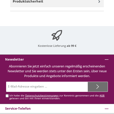
Produktsicherheit
Kostenlose Lieferung
ab 99 €
Newsletter
Abonnieren Sie jetzt einfach unseren regelmäßig erscheinenden
Newsletter und Sie werden stets unter den Ersten sein, über neue
Produkte und Angebote informiert werden.
E-
Mail-
Adresse*
Ich habe die
Datenschutzbestimmungen
zur Kenntnis genommen und die
AGB
gelesen und bin mit ihnen einverstanden.
Service-Telefon