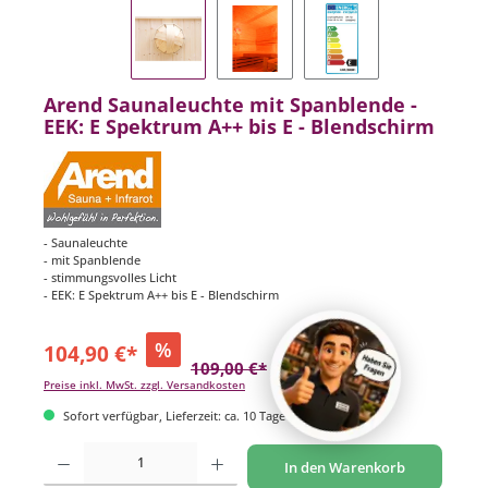
Arend Saunaleuchte mit Spanblende -
EEK: E Spektrum A++ bis E - Blendschirm
- Saunaleuchte
- mit Spanblende
- stimmungsvolles Licht
- EEK: E Spektrum A++ bis E - Blendschirm
%
104,90 €*
109,00 €*
(3.76% gespart)
Preise inkl. MwSt. zzgl. Versandkosten
Sofort verfügbar, Lieferzeit: ca. 10 Tage
Produkt Anzahl: Gib den gewünschten Wert ein oder benutze die Schaltflächen um di
In den Warenkorb