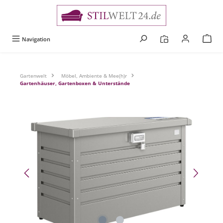
alt springen
Navigation
Gartenwelt
Möbel, Ambiente & Mee(h)r
Gartenhäuser, Gartenboxen & Unterstände
Bildergalerie überspringen