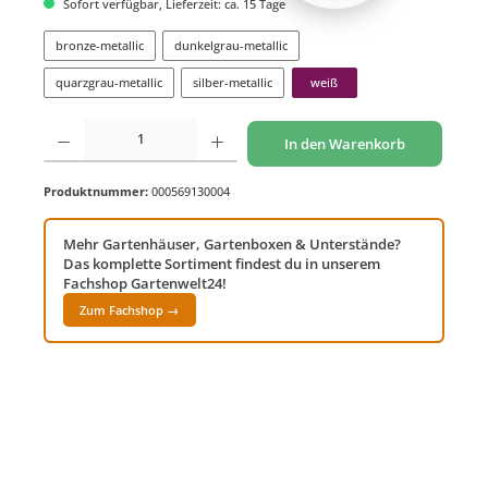
Sofort verfügbar, Lieferzeit: ca. 15 Tage
bronze-metallic
dunkelgrau-metallic
quarzgrau-metallic
silber-metallic
weiß
Produkt Anzahl: Gib den gewünschten Wert ein oder benutze die Schaltflächen um di
In den Warenkorb
Produktnummer:
000569130004
Mehr Gartenhäuser, Gartenboxen & Unterstände?
Das komplette Sortiment findest du in unserem
Fachshop Gartenwelt24!
Zum Fachshop →