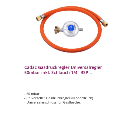
Cadac Gasdruckregler Universalregler
Ca
45-
50mbar inkl. Schlauch 1/4'' BSP
al
Linksaußengewinde
Ke
- 50 mbar
- S
- universeller Gasdruckregler (Niederdruck)
Ke
- Universalanschluss für Gasflasche
- B
- mit Schlauch und Gewindeanschluss
- 
- mit 1/4'' BSP Linksaußengewinde
ema
- H
- 