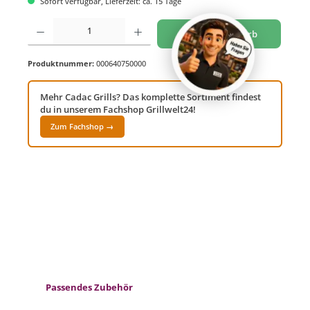
Sofort verfügbar, Lieferzeit: ca. 15 Tage
Produkt Anzahl: Gib den gewünschten Wert ein oder benutze die Schaltflächen um di
In den Warenkorb
Produktnummer:
000640750000
Mehr Cadac Grills? Das komplette Sortiment findest
du in unserem Fachshop Grillwelt24!
Zum Fachshop →
Produktgalerie überspringen
Passendes Zubehör