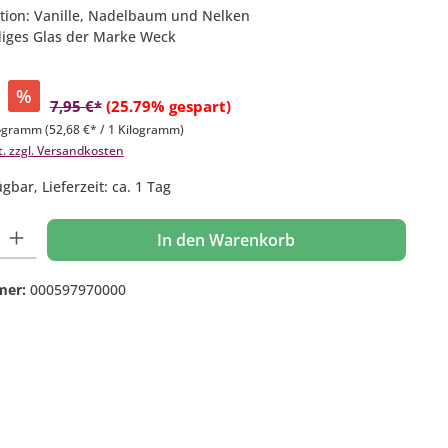
tion: Vanille, Nadelbaum und Nelken
diges Glas der Marke Weck
%
7,95 €*
(25.79% gespart)
logramm
(52,68 €* / 1 Kilogramm)
t. zzgl. Versandkosten
gbar, Lieferzeit: ca. 1 Tag
 Gib den gewünschten Wert ein oder benutze die Schaltflächen um die Anzahl
In den Warenkorb
mer:
000597970000