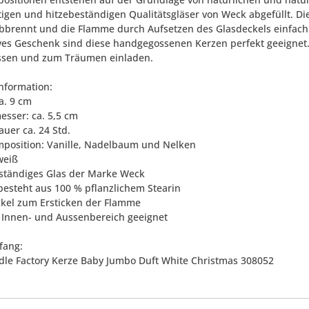
igen und hitzebeständigen Qualitätsgläser von Weck abgefüllt. Die
bbrennt und die Flamme durch Aufsetzen des Glasdeckels einfach 
ves Geschenk sind diese handgegossenen Kerzen perfekt geeignet. L
ssen und zum Träumen einladen.
nformation:
a. 9 cm
esser: ca. 5,5 cm
auer ca. 24 Std.
mposition: Vanille, Nadelbaum und Nelken
weiß
eständiges Glas der Marke Weck
besteht aus 100 % pflanzlichem Stearin
ckel zum Ersticken der Flamme
n Innen- und Aussenbereich geeignet
fang:
ndle Factory Kerze Baby Jumbo Duft White Christmas 308052