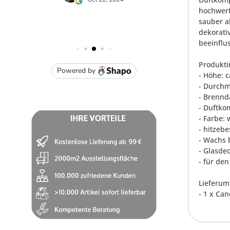
hochwert
sauber a
dekorati
beeinflu
Produkti
- Höhe: c
- Durchm
- Brennd
- Duftko
- Farbe: 
- hitzeb
- Wachs 
- Glasde
- für de
Lieferum
- 1 x Ca