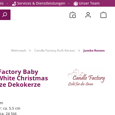
is
-
Services & Dienstleistungen
-
Unser Team
Wohnwelt
Candle Factory Duft-Kerzen
Jumbo Kerzen
Factory Baby
hite Christmas
ze Dekokerze
cm
: ca. 5,5 cm
a. 24 Std.