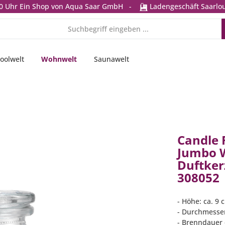
0 Uhr
Ein Shop von Aqua Saar GmbH
-
Ladengeschäft Saarlou
oolwelt
Wohnwelt
Saunawelt
Candle 
Jumbo W
Duftker
308052
- Höhe: ca. 9 
- Durchmesser
- Brenndauer c