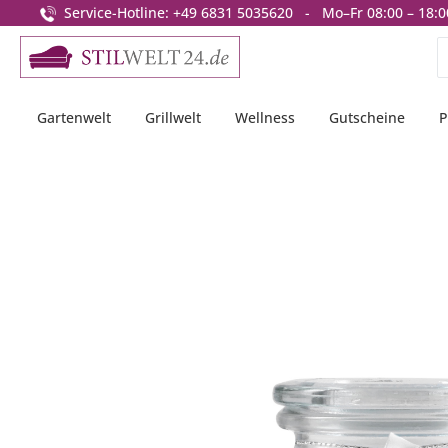
Service-Hotline: +49 6831 5035620 - Mo–Fr 08:00 – 18:0
springen
Zur Hauptnavigation springen
Gartenwelt
Grillwelt
Wellness
Gutscheine
P
Bildergalerie überspringen