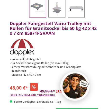
Doppler Fahrgestell Vario Trolley mit
Rollen für Granitsockel bis 50 kg 42 x 42
x 7 cm 85871FGVAAN
- universelles Fahrgestell
- für Sockel ohne eigene Rollen (bis max. 50 kg)
- sichere Verschraubung mit Standrohr und Granitplatte
- in anthrazit
- Maße ca. 42 x 42 x 7 cm
%
48,00 €*
49,99 €*
(3.98% gespart)
Preise inkl. MwSt. zzgl. Versandkosten
Sofort verfügbar, Lieferzeit: ca. 1 Tag
Produkt Anzahl: Gib den gewünschten Wert ein oder benutze die Schaltflächen um di