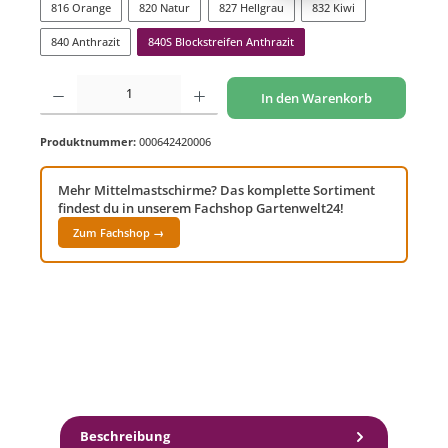
816 Orange
820 Natur
827 Hellgrau
832 Kiwi
840 Anthrazit
840S Blockstreifen Anthrazit
Produkt Anzahl: Gib den gewünschten Wert ein oder benutze die Schaltflächen um di
In den Warenkorb
Produktnummer:
000642420006
Mehr Mittelmastschirme? Das komplette Sortiment
findest du in unserem Fachshop Gartenwelt24!
Zum Fachshop →
Beschreibung