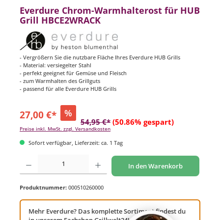
Everdure Chrom-Warmhalterost für HUB
Grill HBCE2WRACK
- Vergrößern Sie die nutzbare Fläche Ihres Everdure HUB Grills
- Material: versiegelter Stahl
- perfekt geeignet für Gemüse und Fleisch
- zum Warmhalten des Grillguts
- passend für alle Everdure HUB Grills
%
27,00 €*
54,95 €*
(50.86% gespart)
Preise inkl. MwSt. zzgl. Versandkosten
Sofort verfügbar, Lieferzeit: ca. 1 Tag
Produkt Anzahl: Gib den gewünschten Wert ein oder benutze die Schaltflächen um di
In den Warenkorb
Produktnummer:
000510260000
Mehr Everdure? Das komplette Sortiment findest du
in unserem Fachshop Grillwelt24!