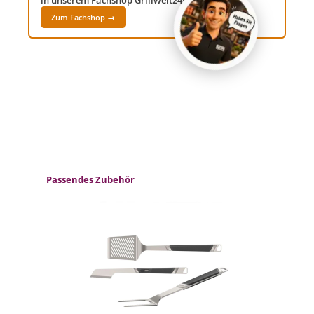
Zum Fachshop →
Produktgalerie überspringen
Passendes Zubehör