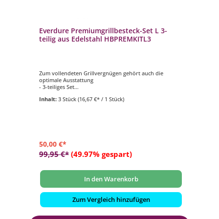
tet
Everdure Premiumgrillbesteck-Set L 3-
Ev
teilig aus Edelstahl HBPREMKITL3
ca
Zum vollendeten Grillvergnügen gehört auch die
- T
optimale Ausstattung
- M
- 3-teiliges Set
- M
- Material: gebürstetes Edelstahl
- F
Inhalt:
3 Stück
(16,67 €* / 1 Stück)
- hochwertiger Softtouch-Griff
- g
- 1 Edelstahl Grillzange, 1 Edelstahl Wender und 1
Edelstahl Grillgabel
50,00 €*
15
99,95 €*
(49.97% gespart)
27
In den Warenkorb
Zum Vergleich hinzufügen