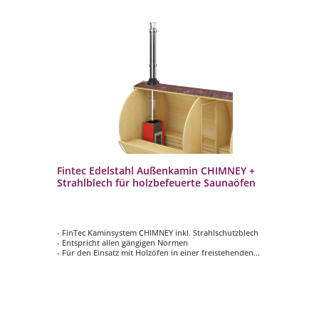
Fintec Edelstahl Außenkamin CHIMNEY +
Fi
Strahlblech für holzbefeuerte Saunaöfen
(M
S
- FinTec Kaminsystem CHIMNEY inkl. Strahlschutzblech
- 
- Entspricht allen gängigen Normen
Rü
n
- Für den Einsatz mit Holzöfen in einer freistehenden
- 
Fasssauna
- F
cke
- Komplettset für die Installation durch die Saunadecke
Au
- Rohr-Durchmesser: 130 mm
- P
- 