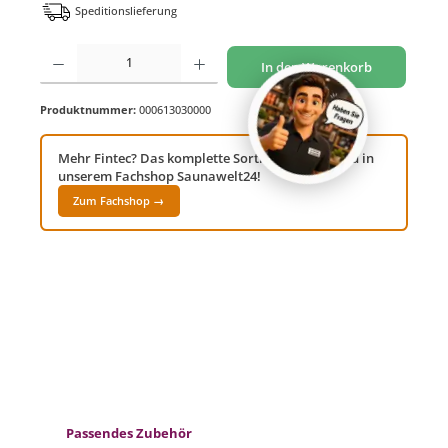
Speditionslieferung
Produkt Anzahl: Gib den gewünschten Wert ein oder benutze die Schaltflächen um di
In den Warenkorb
Produktnummer:
000613030000
Mehr Fintec? Das komplette Sortiment findest du in
unserem Fachshop Saunawelt24!
Zum Fachshop →
Produktgalerie überspringen
Passendes Zubehör