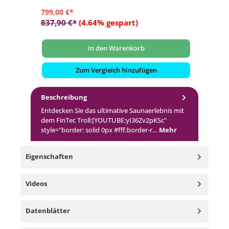
799,00 €*
1.
837,90 €*
(4.64% gespart)
1.
In den Warenkorb
Zum Vergleich hinzufügen
Beschreibung
Entdecken Sie das ultimative Saunaerlebnis mit
dem FinTec Troll:[YOUTUBE:yI36Zv2pKSc"
style="border: solid 0px #fff;border-r…
Mehr
Eigenschaften
Videos
Datenblätter