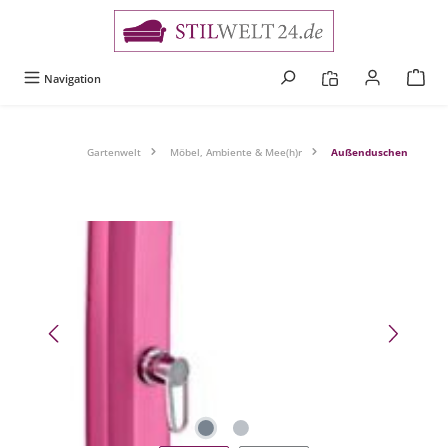
alt springen
Navigation
Gartenwelt
Möbel, Ambiente & Mee(h)r
Außenduschen
Bildergalerie überspringen