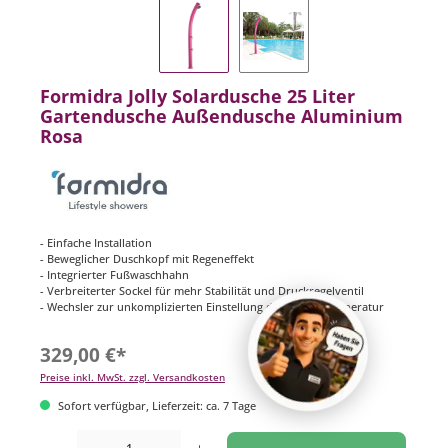
Formidra Jolly Solardusche 25 Liter
Gartendusche Außendusche Aluminium
Rosa
- Einfache Installation
- Beweglicher Duschkopf mit Regeneffekt
- Integrierter Fußwaschhahn
- Verbreiterter Sockel für mehr Stabilität und Druckregelventil
- Wechsler zur unkomplizierten Einstellung der Wassertemperatur
329,00 €*
Preise inkl. MwSt. zzgl. Versandkosten
Sofort verfügbar, Lieferzeit: ca. 7 Tage
Produkt Anzahl: Gib den gewünschten Wert ein oder benutze die Schaltflächen um di