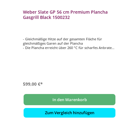
Weber Slate GP 56 cm Premium Plancha
Gasgrill Black 1500232
- Gleichmäßige Hitze auf der gesamten Fläche für
gleichmäßiges Garen auf der Plancha
- Die Plancha erreicht über 260 °C für scharfes Anbraten
bei hoher Hitze und knusprige Ränder
- Dual Zone Hitze zum gleichzeitigen Grillen bei zwei
Temperaturen
- Porzellanemaillierte Antihaft-Grillfläche für müheloses
Grillen auf der Plancha
- Vier verstellbare Füße zum Ausrichten der Plancha auf
unebenen Oberflächen
599,00 €*
In den Warenkorb
Zum Vergleich hinzufügen