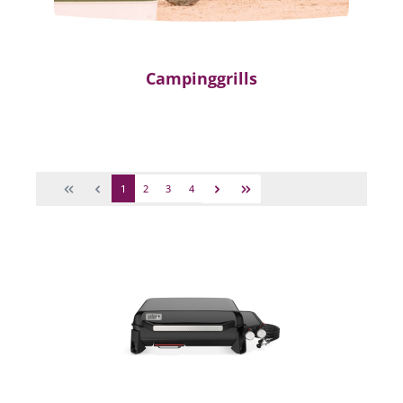
Campinggrills
1
2
3
4