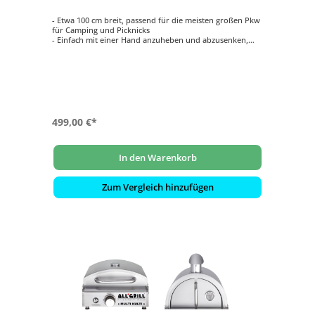
- Etwa 100 cm breit, passend für die meisten großen Pkw
für Camping und Picknicks
- Einfach mit einer Hand anzuheben und abzusenken,
indem Sie auf den Hebel drücken
- Automatische Deckelverriegelung im
zusammengeklappten Zustand für sicheren Transport
- Langlebige Räder rollen mühelos über jedes Gelände
- Grillen für bis zu 4 Personen – die Grillroste sind groß
genug für 12 Burger oder 15 Würstchen
499,00 €*
In den Warenkorb
Zum Vergleich hinzufügen