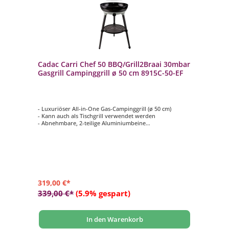
Cadac Carri Chef 50 BBQ/Grill2Braai 30mbar
Gasgrill Campinggrill ø 50 cm 8915C-50-EF
- Luxuriöser All-in-One Gas-Campinggrill (ø 50 cm)
- Kann auch als Tischgrill verwendet werden
- Abnehmbare, 2-teilige Aluminiumbeine
- Automatische Piezozündung
- Inkl. Topfständer, Grillrost, Grilplatte (halb glatt / halb
gerippt) und Deckel
319,00 €*
339,00 €*
(5.9% gespart)
In den Warenkorb