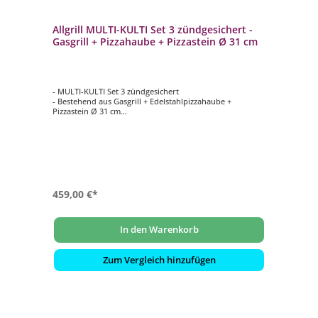
Allgrill MULTI-KULTI Set 3 zündgesichert -
Gasgrill + Pizzahaube + Pizzastein Ø 31 cm
- MULTI-KULTI Set 3 zündgesichert
- Bestehend aus Gasgrill + Edelstahlpizzahaube +
Pizzastein Ø 31 cm
- Portabler, vielseitig einsetzbarer Gasgrill
- Zum Grillen und Backen geeignet
- Leistung: 3,8 kW bei 50 mbar Gasdruck
459,00 €*
In den Warenkorb
Zum Vergleich hinzufügen