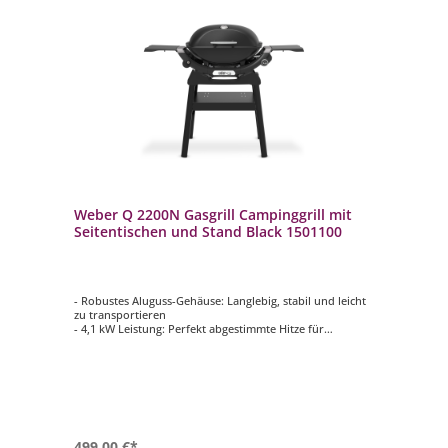
Weber Q 2200N Gasgrill Campinggrill mit
Seitentischen und Stand Black 1501100
- Robustes Aluguss-Gehäuse: Langlebig, stabil und leicht
zu transportieren
- 4,1 kW Leistung: Perfekt abgestimmte Hitze für
gleichmäßige Grillergebnisse
- Hitzereflektor sorgt für gleichmäßige Verteilung der
Hitze und gleichmäßiges Garen des Grillguts
- Abnehmbare Seitentische und Stand: Praktische
Arbeitsfläche, die bei Bedarf Platz spart
- Porzellanemaillierter Gussrost: Zweigeteilt für
vielseitiges Grillen und einfache Reinigung
499,00 €*