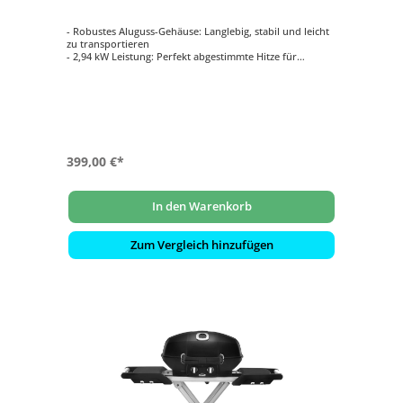
- Robustes Aluguss-Gehäuse: Langlebig, stabil und leicht
zu transportieren
- 2,94 kW Leistung: Perfekt abgestimmte Hitze für
gleichmäßige Grillergebnisse
- Abnehmbare Seitentische und Stand: Praktische
Arbeitsfläche, die bei Bedarf Platz spart
- Porzellanemaillierter Gussrost: Zweigeteilt für
vielseitiges Grillen und einfache Reinigung
- Deckelthermometer: Für präzise Temperaturkontrolle
während des Grillen
399,00 €*
In den Warenkorb
Zum Vergleich hinzufügen