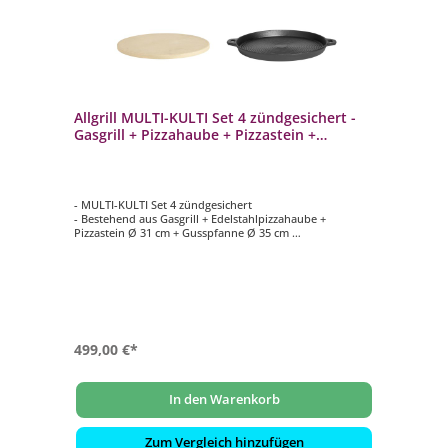
Allgrill MULTI-KULTI Set 4 zündgesichert -
Gasgrill + Pizzahaube + Pizzastein +
Gusspfanne
- MULTI-KULTI Set 4 zündgesichert
- Bestehend aus Gasgrill + Edelstahlpizzahaube +
Pizzastein Ø 31 cm + Gusspfanne Ø 35 cm
- Portabler, vielseitig einsetzbarer Gasgrill
- Zum Grillen und Backen geeignet
- Leistung: 3,8 kW bei 50 mbar Gasdruck
499,00 €*
In den Warenkorb
Zum Vergleich hinzufügen