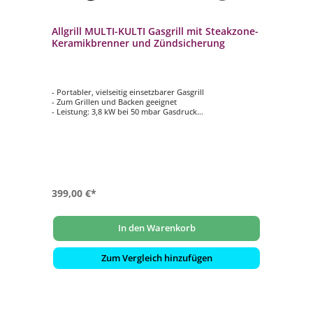
Allgrill MULTI-KULTI Gasgrill mit Steakzone-
Keramikbrenner und Zündsicherung
- Portabler, vielseitig einsetzbarer Gasgrill
- Zum Grillen und Backen geeignet
- Leistung: 3,8 kW bei 50 mbar Gasdruck
- Grillfläche: ca. 33 x 34 cm
- Steakzone-Keramikbrenner mit 3,2 kW Leistung
- Elektromechanische Zündung und Zündsicherung
399,00 €*
In den Warenkorb
Zum Vergleich hinzufügen