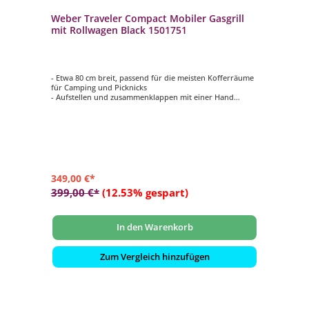
Weber Traveler Compact Mobiler Gasgrill
mit Rollwagen Black 1501751
- Etwa 80 cm breit, passend für die meisten Kofferräume
für Camping und Picknicks
- Aufstellen und zusammenklappen mit einer Hand
- Automatische Deckelverriegelung im
zusammengeklappten Zustand für sicheren Transport
- Langlebige Räder rollen mühelos über jedes Gelände
- Grillen für bis zu 4 Personen – die Grillroste sind groß
genug für 12 Burger oder 15 Würstchen
349,00 €*
399,00 €*
(12.53% gespart)
In den Warenkorb
Zum Vergleich hinzufügen