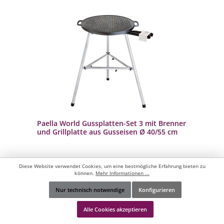
Paella World Gussplatten-Set 3 mit Brenner
und Grillplatte aus Gusseisen Ø 40/55 cm
Diese Website verwendet Cookies, um eine bestmögliche Erfahrung bieten zu
- Grill-Set mit Dreibeinständer, Brenner und Grillplatte
können.
Mehr Informationen ...
- ideal für 2-15 Personen
- robuste Grillplatte aus massivem Gusseisen mit ca. 55
cm Durchmesser
Nur technisch notwendige
Konfigurieren
- beidseitig verwendbar: glatt/geriffelt
Werkzeugleiste anzeigen
- stufenlos regelbarer 2-Ring-Brenner (40 cm) mit 11,4 kW
(bei 30 mbar)
Alle Cookies akzeptieren
- durchschnittlicher Gasverbrauch: ca. 485 g/Stunde
- zusätzlich verstrebter, sehr stabiler Dreibeinständer