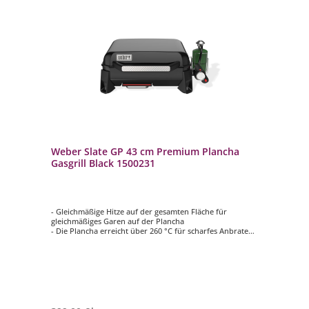
Weber Slate GP 43 cm Premium Plancha
Gasgrill Black 1500231
- Gleichmäßige Hitze auf der gesamten Fläche für
gleichmäßiges Garen auf der Plancha
- Die Plancha erreicht über 260 °C für scharfes Anbraten
bei hoher Hitze und knusprige Ränder
- Porzellanemaillierte Antihaft-Grillfläche für müheloses
Grillen auf der Plancha
- Von vorne zugängliche Fettbeseitigung für schnelle und
einfache Reinigung
- Vier verstellbare Füße zum Ausrichten der Plancha auf
unebenen Oberflächen