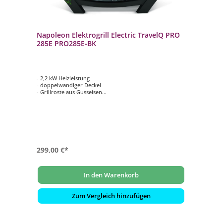
Napoleon Elektrogrill Electric TravelQ PRO
285E PRO285E-BK
- 2,2 kW Heizleistung
- doppelwandiger Deckel
- Grillroste aus Gusseisen
- Grillfläche ca. 54 cm x 37 cm
- Wanne aus Aluguss mit emaillierter Innenwanne
299,00 €*
In den Warenkorb
Zum Vergleich hinzufügen