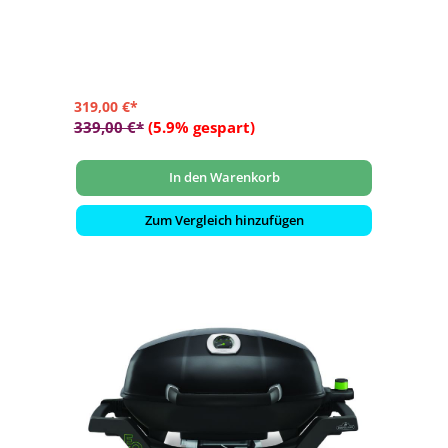
- Automatische Piezozündung
- Inkl. Topfständer, Grillrost, Grilplatte (halb glatt /halb
gerippt) und Deckel
319,00 €*
339,00 €*
(5.9% gespart)
In den Warenkorb
Zum Vergleich hinzufügen