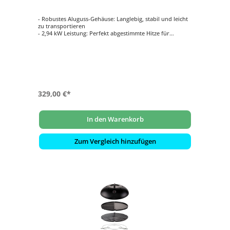
- Robustes Aluguss-Gehäuse: Langlebig, stabil und leicht
zu transportieren
- 2,94 kW Leistung: Perfekt abgestimmte Hitze für
gleichmäßige Grillergebnisse
- Abnehmbare Seitentische: Praktische Arbeitsfläche, die
bei Bedarf Platz spart
- Porzellanemaillierter Gussrost: Zweigeteilt für
vielseitiges Grillen und einfache Reinigung
- Deckelthermometer: Für präzise Temperaturkontrolle
während des Grillen
329,00 €*
In den Warenkorb
Zum Vergleich hinzufügen