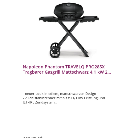
Napoleon Phantom TRAVELQ PRO285X
Tragbarer Gasgrill Mattschwarz 4,1 kW 2
Brenner PRO285X-MK-DE-PHM
- neuer Look in edlem, mattschwarzen Design
- 2 Edelstahlbrenner mit bis zu 4,1 kW Leistung und
JETFIRE Zündsystem
- Grillfläche ca. 54 cm x 37 cm
- langlebiger, hoher Deckel aus Aluminiumguss
- Emaillierte WAVE Grillroste aus Gusseisen