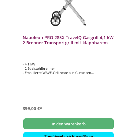
Napoleon PRO 285X TravelQ Gasgrill 4,1 kW
2 Brenner Transportgrill mit klappbarem
Wagen PRO285XBK
- 4,1 kW
- 2 Edelstahlbrenner
- Emaillierte WAVE-Grillroste aus Gusseisen
- Grillfläche: ca. 54 cm x 37 cm
- Wagenunterbau mit bewährtem Scherenwagensystem
für mehr Mobilität
399,00 €*
In den Warenkorb
Zum Vergleich hinzufügen