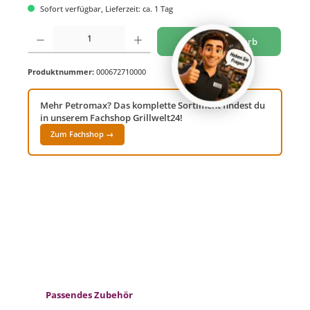
Sofort verfügbar, Lieferzeit: ca. 1 Tag
Produkt Anzahl: Gib den gewünschten Wert ein oder benutze die Schaltflächen um di
In den Warenkorb
Produktnummer:
000672710000
Mehr Petromax? Das komplette Sortiment findest du
in unserem Fachshop Grillwelt24!
Zum Fachshop →
Produktgalerie überspringen
Passendes Zubehör