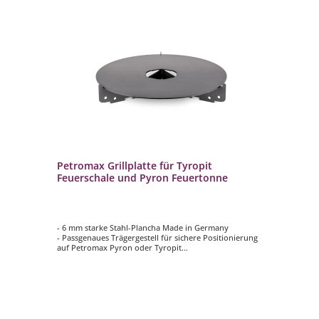
t
Petromax Grillplatte für Tyropit
Pe
Feuerschale und Pyron Feuertonne
6,
- 6 mm starke Stahl-Plancha Made in Germany
- 
- Passgenaues Trägergestell für sichere Positionierung
- 
auf Petromax Pyron oder Tyropit
Ko
- Optimale Garergebnisse aufgrund gleichmäßiger
- 
Hitzeverteilung
- G
- Abnehmbarer Kochaufsatz zum Zubereiten von
Ko
Eintöpfen, Beilagen oder Heißgetränken
- 
- Sicheres Nachfüllen von Brennholz über
Aussparungen in der Mitte und an der Seite