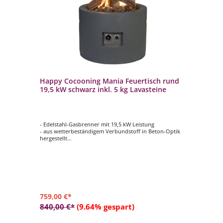
nd
Happy Cocooning Mania Feuertisch rund
Ha
lz
19,5 kW schwarz inkl. 5 kg Lavasteine
19
- Edelstahl-Gasbrenner mit 19,5 kW Leistung
- E
ik
- aus wetterbeständigem Verbundstoff in Beton-Optik
- 
hergestellt
her
- Farbe: schwarz
- F
- regulierbare Flammengröße
- 
- erzeugt Wärme von bis zu 19,5 kW
- 
- seitlich eingelassenes Bedienfeld
- s
759,00 €*
75
840,00 €*
(9.64% gespart)
84