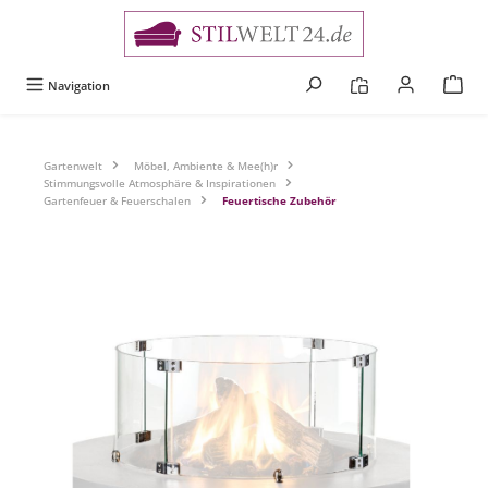
alt springen
Navigation
Gartenwelt
Möbel, Ambiente & Mee(h)r
Stimmungsvolle Atmosphäre & Inspirationen
Gartenfeuer & Feuerschalen
Feuertische Zubehör
Bildergalerie überspringen