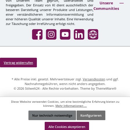
von unserem Team geprüft, überarbeitet und
Unsere
freigegeben. Der Einsatz von KI dient ausschließlich der
Communities
besseren Darstellung unserer Produkte und Leistungen,
einer verständlicheren Informationsvermittlung und
einer höheren Qualität unserer Inhalte. Eine Verwendung
zur Täuschung oder Irreführung erfolgt nicht.
Facebook
Instagram
YouTube
LinkedIn
Website
Vertrag widerrufen
* Alle Preise inkl. gesetzl. Mehrwertsteuer zzgl.
Versandkosten
und ggf.
Nachnahmegebühren, wenn nicht anders angegeben.
© 2026 Stilwelt24 - Alle Rechte vorbehalten. Theme by
ThemeWare®
Diese Website verwendet Cookies, um eine bestmögliche Erfahrung bieten zu
können.
Mehr Informationen ...
Nur technisch notwendige
Konfigurieren
Werkzeugleiste anzeigen
Alle Cookies akzeptieren