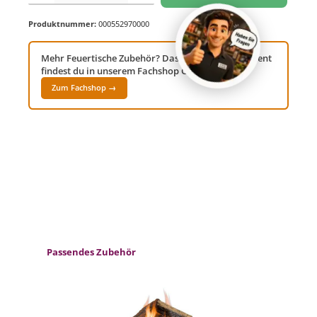
Produktnummer:
000552970000
Mehr Feuertische Zubehör? Das komplette Sortiment
findest du in unserem Fachshop Gartenwelt24!
Zum Fachshop →
Produktgalerie überspringen
Passendes Zubehör