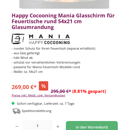
Happy Cocooning Mania Glasschirm für
Feuertische rund 54x21 cm
Glasumrandung
- runder Schutz für ihren Feuertisch (separat erhältlich)
- aus Glas gefertigt
- hält Wind ab
- schützt vor versehentlichen Verbrennungen
- passend für Mania Feuertisch-Modelle rund
- Maße: ca. 54x21 cm
%
269,00 €*
295,00 €*
(8.81% gespart)
Preise inkl. MwSt. zzgl. Versandkosten
Sofort verfügbar, Lieferzeit: ca. 7 Tage
Speditionslieferung
Produkt Anzahl: Gib den gewünschten Wert ein oder benutze die Schaltflächen um di
In den Warenkorb