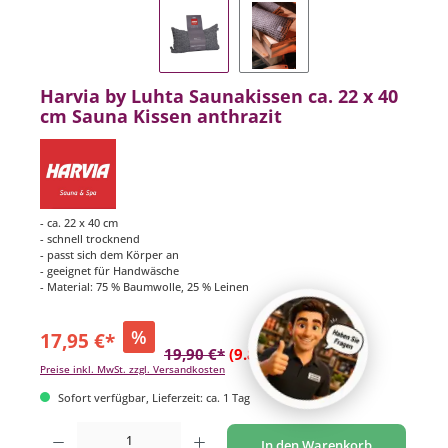
Harvia by Luhta Saunakissen ca. 22 x 40
cm Sauna Kissen anthrazit
- ca. 22 x 40 cm
- schnell trocknend
- passt sich dem Körper an
- geeignet für Handwäsche
- Material: 75 % Baumwolle, 25 % Leinen
%
17,95 €*
19,90 €*
(9.8% gespart)
Preise inkl. MwSt. zzgl. Versandkosten
Sofort verfügbar, Lieferzeit: ca. 1 Tag
Produkt Anzahl: Gib den gewünschten Wert ein oder benutze die Schaltflächen um di
In den Warenkorb