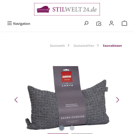
alt springen
Navigation
Saunawelt
Saunatextilien
Saunakissen
Bildergalerie überspringen