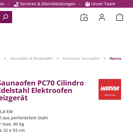
is
-
Services & Dienstleistungen
-
Unser Team
t
Saunaöfen & Verdampfer
Finnischer Saunaofen
Harvia
Saunaofen PC70 Cilindro
Edelstahl Elektroofen
izgerät
 6,8 kW
 aus perforiertem Stahl
 max. 80 kg
 x 32 x 93 cm