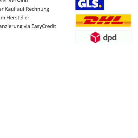
ser Versand
r Kauf auf Rechnung
om Hersteller
anzierung via EasyCredit