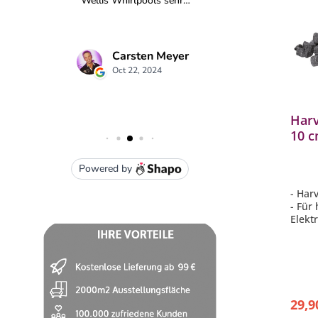
Harv
10 c
Saun
AC3
- Har
- Für
Elekt
- Inha
- ide
- Grö
29,9