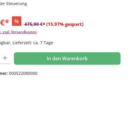
rter Steuerung
 €*
%
475,90 €*
(15.97% gespart)
t. zzgl. Versandkosten
gbar, Lieferzeit: ca. 7 Tage
 Gib den gewünschten Wert ein oder benutze die Schaltflächen um die Anzahl
In den Warenkorb
mer:
000522080000