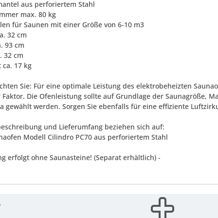
antel aus perforiertem Stahl
ammer max. 80 kg
len für Saunen mit einer Größe von 6-10 m3
ca. 32 cm
a. 93 cm
a. 32 cm
 ca. 17 kg
achten Sie: Für eine optimale Leistung des elektrobeheizten Saun
r Faktor. Die Ofenleistung sollte auf Grundlage der Saunagröße, M
 gewählt werden. Sorgen Sie ebenfalls für eine effiziente Luftzirku
eschreibung und Lieferumfang beziehen sich auf:
unaofen Modell Cilindro PC70 aus perforiertem Stahl
ng erfolgt ohne Saunasteine! (Separat erhältlich) -