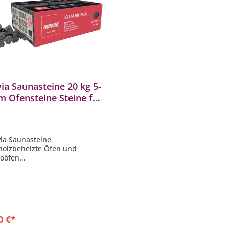
ia Saunasteine 20 kg 5-
m Ofensteine Steine für
aofen Elektroofen
000
via Saunasteine
 holzbeheizte Öfen und
roöfen
lt: 20 kg
ale Größe
ße pro Stein ca. 5-10 cm
0 €*