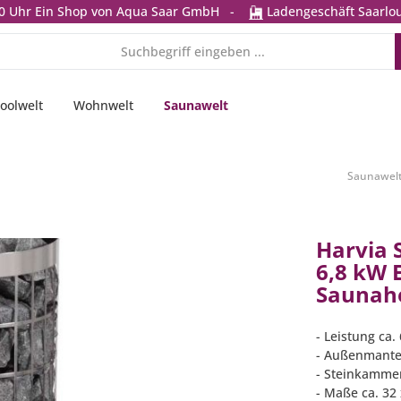
0 Uhr
Ein Shop von Aqua Saar GmbH
-
Ladengeschäft Saarlou
oolwelt
Wohnwelt
Saunawelt
Saunawel
Harvia 
6,8 kW 
Saunahe
- Leistung ca.
- Außenmantel
- Steinkammer
- Maße ca. 32