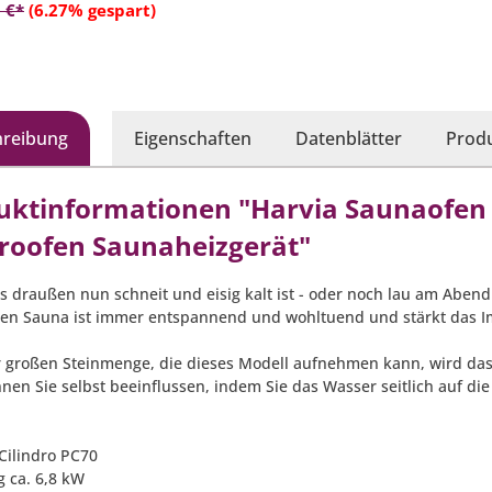
In den Warenkorb
 €*
(6.27% gespart)
hreibung
Eigenschaften
Datenblätter
Produ
uktinformationen "Harvia Saunaofen P
troofen Saunaheizgerät"
es draußen nun schneit und eisig kalt ist - oder noch lau am Abe
en Sauna ist immer entspannend und wohltuend und stärkt das 
 großen Steinmenge, die dieses Modell aufnehmen kann, wird das
nen Sie selbst beeinflussen, indem Sie das Wasser seitlich auf die
 Cilindro PC70
g ca. 6,8 kW