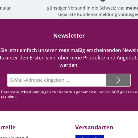
mular
günstiger Versand in die Schweiz via:
meine
separate Kundenanmeldung vorausges
Newsletter
Sie jetzt einfach unseren regelmäßig erscheinenden Newsle
ts unter den Ersten sein, über neue Produkte und Angebote
werden.
E-
Mail-
Adresse*
e
Datenschutzbestimmungen
zur Kenntnis genommen und die
AGB
gelesen u
rstanden.
rteile
Versandarten