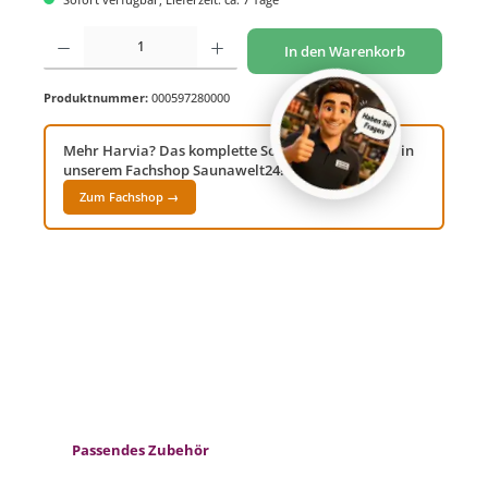
Produkt Anzahl: Gib den gewünschten Wert ein oder benutze die Schaltflächen um di
In den Warenkorb
Produktnummer:
000597280000
Mehr Harvia? Das komplette Sortiment findest du in
unserem Fachshop Saunawelt24!
Zum Fachshop →
Produktgalerie überspringen
Passendes Zubehör