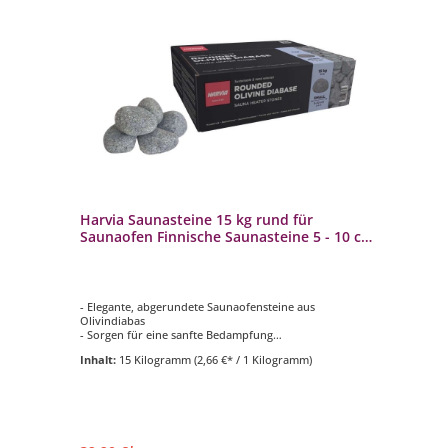
Harvia Saunasteine 15 kg rund für
Ha
Saunaofen Finnische Saunasteine 5 - 10 cm
Sa
abgerundet
To
aofen
- Elegante, abgerundete Saunaofensteine aus
- S
Olivindiabas
- S
- Sorgen für eine sanfte Bedampfung
- 
- Erfordert lockeres Aufschichten, um eine gute
- Z
Inhalt:
15 Kilogramm
(2,66 €* / 1 Kilogramm)
Luftzirkulation zu gewährleisten
kW
- Größe pro Stein ca. 5-10 cm
- I
- Inhalt: 15 kg