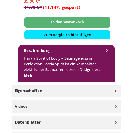
39,90 €*
65
44,90 €*
(11.14% gespart)
83
In den Warenkorb
Zum Vergleich hinzufügen
Beschreibung
Harvia Spirit of Löyly – Saunagenuss in
PerfektionHarvia Spirit ist ein kompakter
elektrischer Saunaofen, dessen Design der…
Mehr
Eigenschaften
Videos
Datenblätter