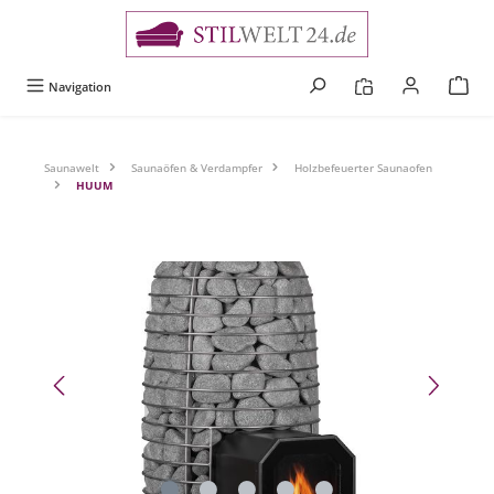
alt springen
Navigation
Saunawelt
Saunaöfen & Verdampfer
Holzbefeuerter Saunaofen
HUUM
Bildergalerie überspringen