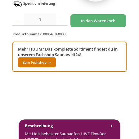
Speditionslieferung
Produkt Anzahl: Gib den gewünschten Wert ein oder benutze die Schaltflächen um di
In den Warenkorb
Produktnummer:
000640360000
Mehr HUUM? Das komplette Sortiment findest du in
unserem Fachshop Saunawelt24!
Zum Fachshop →
Beschreibung
Mit Holz beheizter Saunaofen HIVE FlowDer