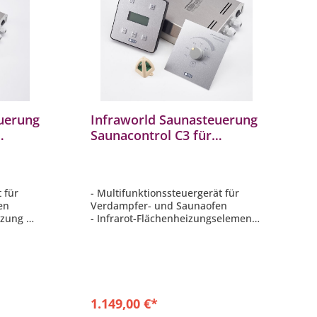
uerung
Infraworld Saunasteuerung
Saunacontrol C3 für
frarot
Verdampfer Saunaofen
Infrarot
 für
- Multifunktionssteuergerät für
fen
Verdampfer- und Saunaofen
eizung
- Infrarot-Flächenheizungselemente
- sowie 2 VITALlight-ABC-Strahler
 bis 3
- spezielles Programm für
Anwendung eine TrioSol-
Infrarotkabine
1.149,00 €*