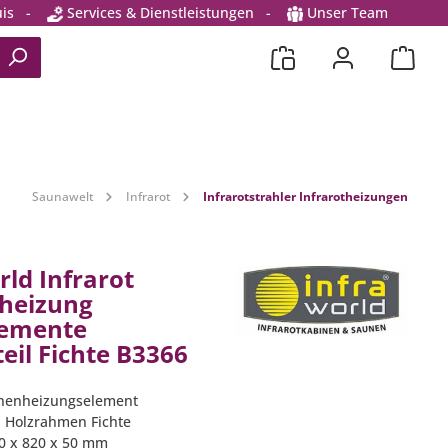
is
-
Services & Dienstleistungen
-
Unser Team
Saunawelt
Infrarot
Infrarotstrahler Infrarotheizungen
rld Infrarot
heizung
lemente
eil Fichte B3366
ächenheizungselement
l, Holzrahmen Fichte
50 x 820 x 50 mm