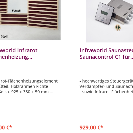
aworld Infrarot
Infraworld Saunaste
henheizung
Saunacontrol C1 für
elelemente Fussteil
Verdampfer Sauna In
te 92,5 x 33 cm
B6663-1
rarot-Flächenheizungselement
- hochwertiges Steuergerät
ußteil, Holzrahmen Fichte
Verdampfer- und Saunao
ße ca. 925 x 330 x 50 mm
- sowie Infrarot-Flächenh
 Watt
- Ofenleistung bis 10,5 kw
- Flächenheizungselemente
kW
- externe Steuerungsbox
00 €*
929,00 €*