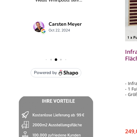
Infr
Fläc
Einz
Fich
- Inf
- 1 F
- Grö
- 170
249,