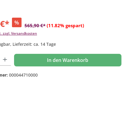
 €*
%
565,90 €*
(11.82% gespart)
t. zzgl. Versandkosten
gbar, Lieferzeit: ca. 14 Tage
 Gib den gewünschten Wert ein oder benutze die Schaltflächen um die Anzahl
In den Warenkorb
mer:
000044710000