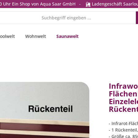
0 Uhr
Ein Shop von Aqua Saar GmbH
-
Ladengeschäft Saarlou
oolwelt
Wohnwelt
Saunawelt
Infrawo
Flächen
Einzele
Rückent
- Infrarot-Fl
- 1 Rückentei
- Größe ca. 8