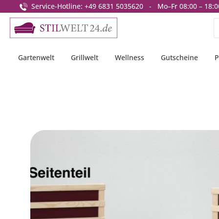
Service-Hotline: +49 6831 5035620 - Mo–Fr 08:00 – 18:0
springen
Zur Hauptnavigation springen
Gartenwelt
Grillwelt
Wellness
Gutscheine
P
Bildergalerie überspringen