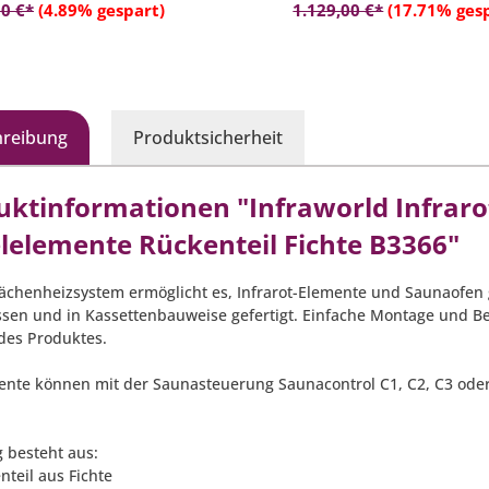
In den Warenkorb
In den Warenko
0 €*
(4.89% gespart)
1.129,00 €*
(17.71% ges
hreibung
Produktsicherheit
uktinformationen "Infraworld Infraro
elelemente Rückenteil Fichte B3366"
lächenheizsystem ermöglicht es, Infrarot-Elemente und Saunaofen g
ssen und in Kassettenbauweise gefertigt. Einfache Montage und 
 des Produktes.
ente können mit der Saunasteuerung Saunacontrol C1, C2, C3 oder 
g besteht aus:
nteil aus Fichte