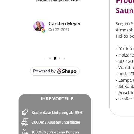
Prod
Saun
Sorgen S
Atmosphä
Helios be
- für In
- Holzart
- Bis 120
- Wand- 
- inkl. L
- Lampe 
- Silikon
- Anschlu
- Größe: