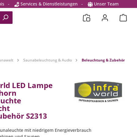
is
-
Services & Dienstleistungen
-
Unser Team
unawelt
Saunabeleuchtung & Audio
Beleuchtung & Zubehör
rld LED Lampe
horn
euchte
cht
ubehör S2313
unaleuchte mit niedrigem Energieverbrauch
tkabinen und Saunen