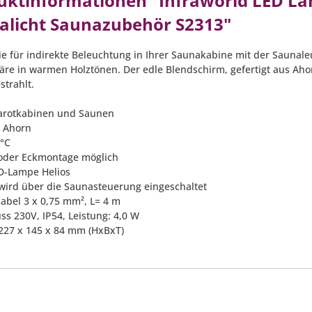
uktinformationen "Infraworld LED L
alicht Saunazubehör S2313"
ie für indirekte Beleuchtung in Ihrer Saunakabine mit der Saunal
re in warmen Holztönen. Der edle Blendschirm, gefertigt aus Ahor
strahlt.
frarotkabinen und Saunen
: Ahorn
 °C
oder Eckmontage möglich
ED-Lampe Helios
wird über die Saunasteuerung eingeschaltet
kabel 3 x 0,75 mm², L= 4 m
ss 230V, IP54, Leistung: 4,0 W
 227 x 145 x 84 mm (HxBxT)