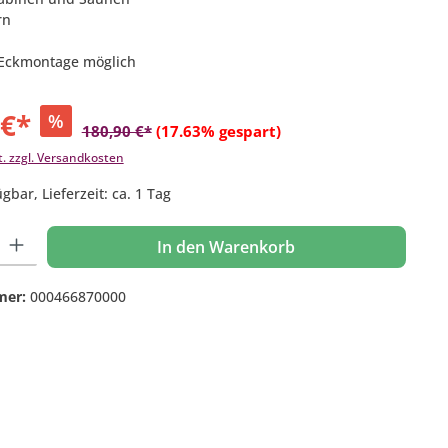
rn
 Eckmontage möglich
 €*
%
180,90 €*
(17.63% gespart)
t. zzgl. Versandkosten
gbar, Lieferzeit: ca. 1 Tag
 Gib den gewünschten Wert ein oder benutze die Schaltflächen um die Anzahl
In den Warenkorb
mer:
000466870000