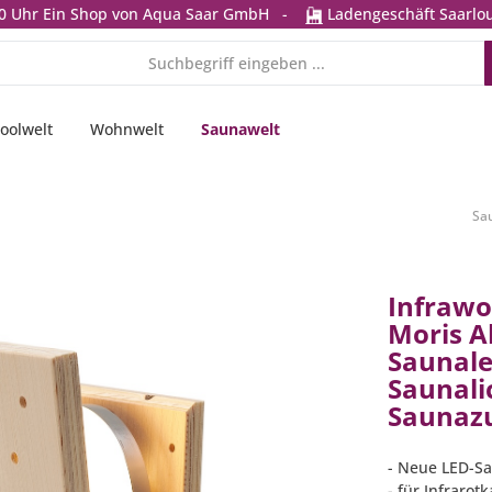
0 Uhr
Ein Shop von Aqua Saar GmbH
-
Ladengeschäft Saarlou
oolwelt
Wohnwelt
Saunawelt
Sa
Infrawo
Moris A
Saunal
Saunali
Saunaz
- Neue LED-Sa
- für Infraro