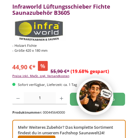
Infraworld Lüftungsschieber Fichte
Saunazubehör B3605
- Holzart Fichte
- Größe 420 x 180 mm
%
44,90 €*
55,90 €*
(19.68% gespart)
Preise inkl. MwSt. zzgl. Versandkosten
Sofort verfügbar, Lieferzeit: ca. 1 Tag
Produkt Anzahl: Gib den gewünschten Wert ein oder benutze die Schaltflächen um di
In den Warenkorb
Produktnummer:
000445640000
Mehr Weiteres Zubehör? Das komplette Sortiment
findest du in unserem Fachshop Saunawelt24!