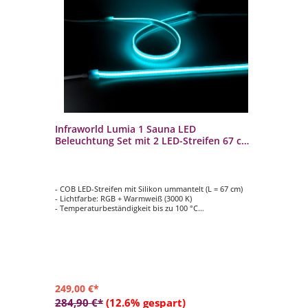
l
Infraworld Lumia 1 Sauna LED
In
el
Beleuchtung Set mit 2 LED-Streifen 67 cm -
Be
EEK: G -
EE
- COB LED-Streifen mit Silikon ummantelt (L = 67 cm)
- C
- Lichtfarbe: RGB + Warmweiß (3000 K)
- L
- Temperaturbeständigkeit bis zu 100 °C
- T
- Automatischer Farbablauf oder einzeln anwählbar,
- 
dimmbar
di
- Bestehend aus 2 LED-Streifen, Netzgerät, Controller
- B
mit Fernbedienung und Anschlusskabel
mi
249,00 €*
37
284,90 €*
(12.6% gespart)
42