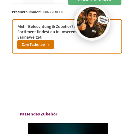
Produktnummer:
000636830000
Mehr Beleuchtung & Zubehör? Das komplette
Sortiment findest du in unserem Fachshop
Saunawelt24!
Zum Fachshop →
Produktgalerie überspringen
Passendes Zubehör