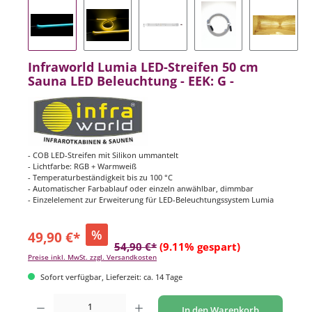
Infraworld Lumia LED-Streifen 50 cm
Sauna LED Beleuchtung - EEK: G -
- COB LED-Streifen mit Silikon ummantelt
- Lichtfarbe: RGB + Warmweiß
- Temperaturbeständigkeit bis zu 100 °C
- Automatischer Farbablauf oder einzeln anwählbar, dimmbar
- Einzelelement zur Erweiterung für LED-Beleuchtungssystem Lumia
%
49,90 €*
54,90 €*
(9.11% gespart)
Preise inkl. MwSt. zzgl. Versandkosten
Sofort verfügbar, Lieferzeit: ca. 14 Tage
Produkt Anzahl: Gib den gewünschten Wert ein oder benutze die Schaltflächen um di
In den Warenkorb