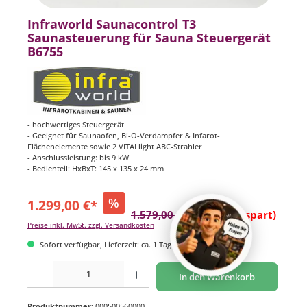
Infraworld Saunacontrol T3
Saunasteuerung für Sauna Steuergerät
B6755
- hochwertiges Steuergerät
- Geeignet für Saunaofen, Bi-O-Verdampfer & Infarot-
Flächenelemente sowie 2 VITALlight ABC-Strahler
- Anschlussleistung: bis 9 kW
- Bedienteil: HxBxT: 145 x 135 x 24 mm
%
1.299,00 €*
1.579,00 €*
(17.73% gespart)
Preise inkl. MwSt. zzgl. Versandkosten
Sofort verfügbar, Lieferzeit: ca. 1 Tag
Produkt Anzahl: Gib den gewünschten Wert ein oder benutze die Schaltflächen um di
In den Warenkorb
Produktnummer:
000500560000