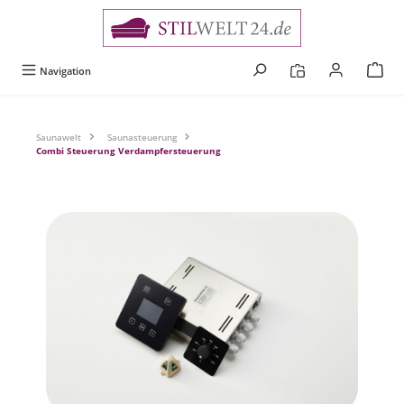
alt springen
Navigation
Saunawelt
Saunasteuerung
Combi Steuerung Verdampfersteuerung
Bildergalerie überspringen