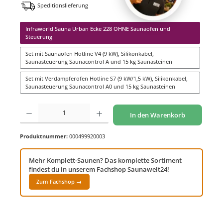
Speditionslieferung
Infraworld Sauna Urban Ecke 228 OHNE Saunaofen und
Steuerung
Set mit Saunaofen Hotline V4 (9 kW), Silikonkabel,
Saunasteuerung Saunacontrol A und 15 kg Saunasteinen
Set mit Verdampferofen Hotline S7 (9 kW/1,5 kW), Silikonkabel,
Saunasteuerung Saunacontrol A0 und 15 kg Saunasteinen
Produkt Anzahl: Gib den gewünschten Wert ein oder benutze die Schaltflächen um di
In den Warenkorb
Produktnummer:
000499920003
Mehr Komplett-Saunen? Das komplette Sortiment
findest du in unserem Fachshop Saunawelt24!
Zum Fachshop →