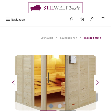
alt springen
Navigation
Saunawelt
Saunakabinen
Indoor-Sauna
Bildergalerie überspringen