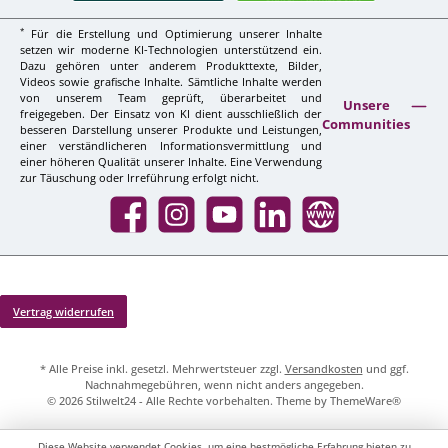
*
Für die Erstellung und Optimierung unserer Inhalte
setzen wir moderne KI-Technologien unterstützend ein.
Dazu gehören unter anderem Produkttexte, Bilder,
Videos sowie grafische Inhalte. Sämtliche Inhalte werden
von unserem Team geprüft, überarbeitet und
Unsere
freigegeben. Der Einsatz von KI dient ausschließlich der
Communities
besseren Darstellung unserer Produkte und Leistungen,
einer verständlicheren Informationsvermittlung und
einer höheren Qualität unserer Inhalte. Eine Verwendung
zur Täuschung oder Irreführung erfolgt nicht.
Facebook
Instagram
YouTube
LinkedIn
Website
Vertrag widerrufen
* Alle Preise inkl. gesetzl. Mehrwertsteuer zzgl.
Versandkosten
und ggf.
Nachnahmegebühren, wenn nicht anders angegeben.
© 2026 Stilwelt24 - Alle Rechte vorbehalten. Theme by
ThemeWare®
Diese Website verwendet Cookies, um eine bestmögliche Erfahrung bieten zu