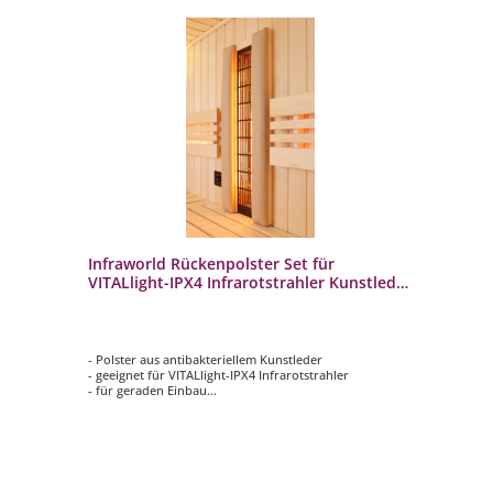
PX4
Infraworld Rückenpolster Set für
In
VITALlight-IPX4 Infrarotstrahler Kunstleder
VI
beige
- Polster aus antibakteriellem Kunstleder
- 
- geeignet für VITALlight-IPX4 Infrarotstrahler
- G
- für geraden Einbau
- 
- inkl. Montageplatte 22 mm
- 
niert
- Abmessungen ca. 820 x 80 x 57 mm (HxBxT)
x 28