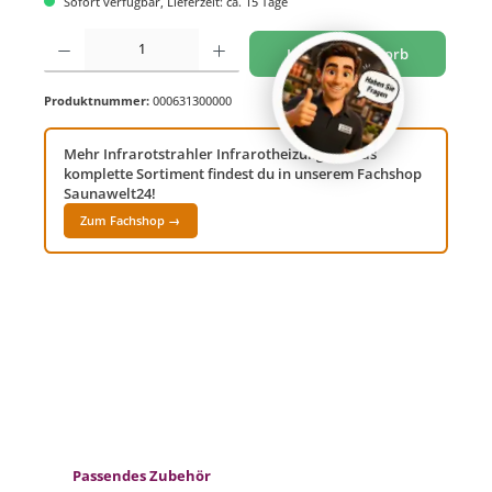
Sofort verfügbar, Lieferzeit: ca. 15 Tage
Produkt Anzahl: Gib den gewünschten Wert ein oder benutze die Schaltflächen um di
In den Warenkorb
Produktnummer:
000631300000
Mehr Infrarotstrahler Infrarotheizungen? Das
komplette Sortiment findest du in unserem Fachshop
Saunawelt24!
Zum Fachshop →
Produktgalerie überspringen
Passendes Zubehör