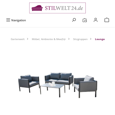
alt springen
Navigation
Gartenwelt
Möbel, Ambiente & Mee(h)r
Sitzgruppen
Lounge
Bildergalerie überspringen