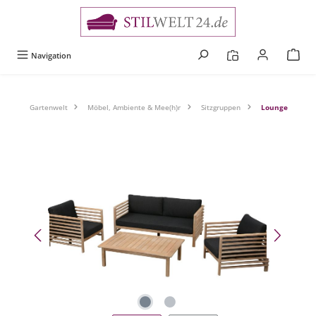
alt springen
Navigation
Gartenwelt
Möbel, Ambiente & Mee(h)r
Sitzgruppen
Lounge
Bildergalerie überspringen