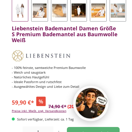
Liebenstein Bademantel Damen Größe
S Premium Bademantel aus Baumwolle
Weiß
- 100% feinste, samtweiche Premium Baumwolle
- Weich und saugstark
- Natürliches Hautgefühl
- Ideale Passform und rutschfest
- Ausgewähltes Design und Liebe zum Detail
%
59,90 €*
74,90 €*
(20.03% gespart)
Preise inkl. MwSt. zzgl. Versandkosten
Sofort verfügbar, Lieferzeit: ca. 1 Tag
Produkt Anzahl: Gib den gewünschten Wert ein oder benutze die Schaltflächen um di