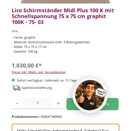
Liro Schirmständer Midi Plus 100 K mit
Schnellspannung 75 x 75 cm graphit
100K - 75- 03
Liro
- Farbe: graphit
- Material: Aluminiumhaube (inkl. 4 Betongewichte)
- Maße: 75 x 75 x 17 cm
- Gewicht: 100 kg
1.030,00 €*
Preise inkl. MwSt. zzgl. Versandkosten
Sofort verfügbar, Lieferzeit: ca. 15 Tage
Speditionslieferung
Produkt Anzahl: Gib den gewünschten Wert ein oder benutze die Schaltflächen um di
In den Warenkorb
Produktnummer:
000647340000
Mehr Schutzhüllen, Schirmständer & Zubehör? Das