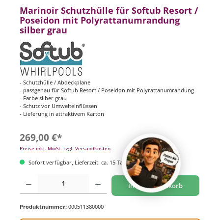
Marinoir Schutzhülle für Softub Resort /
Poseidon mit Polyrattanumrandung
silber grau
- Schutzhülle / Abdeckplane
- passgenau für Softub Resort / Poseidon mit Polyrattanumrandung
- Farbe silber grau
- Schutz vor Umwelteinflüssen
- Lieferung in attraktivem Karton
269,00 €*
Preise inkl. MwSt. zzgl. Versandkosten
Sofort verfügbar, Lieferzeit: ca. 15 Tage
Produkt Anzahl: Gib den gewünschten Wert ein oder benutze die Schaltflächen um di
In den Warenkorb
Produktnummer:
000511380000