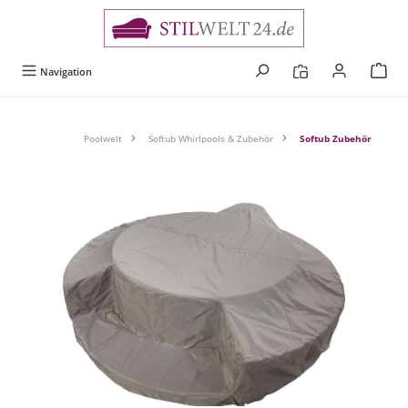
alt springen
Navigation
Poolwelt
Softub Whirlpools & Zubehör
Softub Zubehör
Bildergalerie überspringen