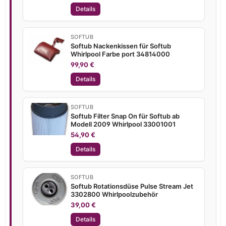
Details
SOFTUB
Softub Nackenkissen für Softub
Whirlpool Farbe port 34814000
99,90 €
Details
SOFTUB
Softub Filter Snap On für Softub ab
Modell 2009 Whirlpool 33001001
54,90 €
Details
SOFTUB
Softub Rotationsdüse Pulse Stream Jet
3302800 Whirlpoolzubehör
39,00 €
Details