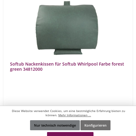
Softub Nackenkissen für Softub Whirlpool Farbe forest
green 34812000
Diese Website verwendet Cookies, um eine bestmögliche Erfahrung bieten zu
können.
Mehr Informationen ...
89,00 €*
99,90 €*
(10.91% gespart)
Nur technisch notwendige
Konfigurieren
Werkzeugleiste anzeigen