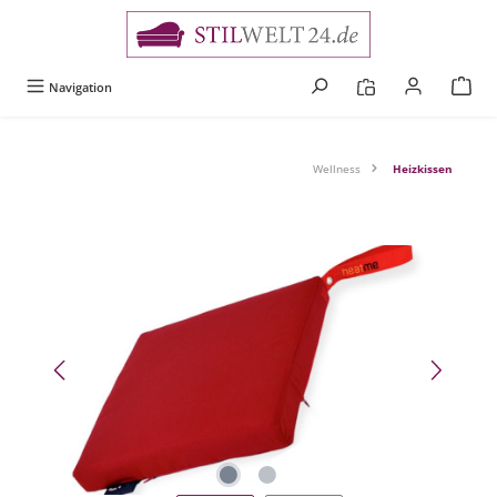
alt springen
Navigation
Wellness
Heizkissen
Bildergalerie überspringen