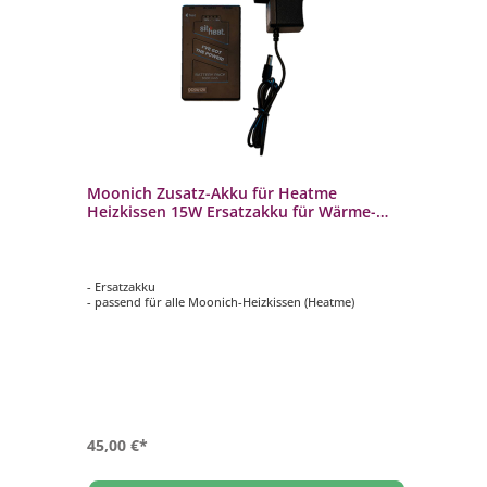
ür
Moonich Zusatz-Akku für Heatme
Mo
Heizkissen 15W Ersatzakku für Wärme-
He
Sitzkissen
- Ersatzakku
- 
- passend für alle Moonich-Heizkissen (Heatme)
- p
- c
45,00 €*
45
69