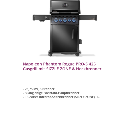
l
Napoleon Phantom Rogue PRO-S 425
Na
ieß
Gasgrill mit SIZZLE ZONE & Heckbrenner
Ga
RPS425RSIBPK-2-DE-PHM
Ro
- 23,75 kW, 5 Brenner
- 2
- 3 langlebige Edelstahl-Hauptbrenner
- 3
- 1 Großer Infrarot-Seitenbrenner (SIZZLE ZONE), 1
- 1
Infrarot Heckbrenner
In
- 2-teilige WAVE Grillroste aus Edelstahl
- H
- Hauptgrillfläche ca. 60 cm x 45 cm
- 2