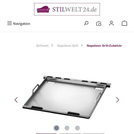
alt springen
Navigation
Grillwelt
Napoleon Grill
Napoleon Grill-Zubehör
Bildergalerie überspringen