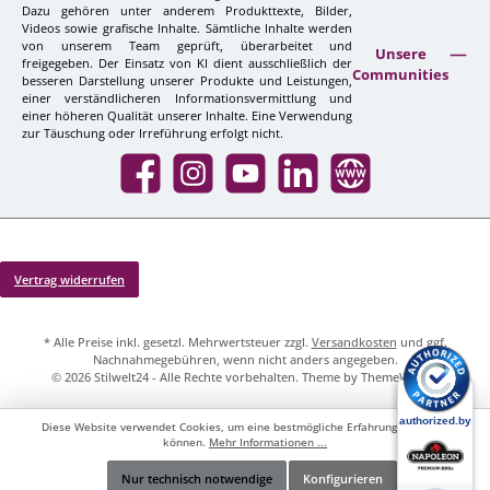
Dazu gehören unter anderem Produkttexte, Bilder,
Videos sowie grafische Inhalte. Sämtliche Inhalte werden
von unserem Team geprüft, überarbeitet und
Unsere
freigegeben. Der Einsatz von KI dient ausschließlich der
Communities
besseren Darstellung unserer Produkte und Leistungen,
einer verständlicheren Informationsvermittlung und
einer höheren Qualität unserer Inhalte. Eine Verwendung
zur Täuschung oder Irreführung erfolgt nicht.
Facebook
Instagram
YouTube
LinkedIn
Website
Vertrag widerrufen
* Alle Preise inkl. gesetzl. Mehrwertsteuer zzgl.
Versandkosten
und ggf.
Nachnahmegebühren, wenn nicht anders angegeben.
© 2026 Stilwelt24 - Alle Rechte vorbehalten. Theme by
ThemeWare®
Diese Website verwendet Cookies, um eine bestmögliche Erfahrung bieten zu
können.
Mehr Informationen ...
Nur technisch notwendige
Konfigurieren