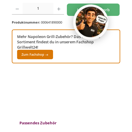
Produkt Anzahl: Gib den gewünschten Wert ein oder benutze die Schaltflächen um di
In den Warenkorb
Produktnummer:
000641890000
Mehr Napoleon Grill-Zubehör? Das komplette
Sortiment findest du in unserem Fachshop
Grillwelt24!
Zum Fachshop →
Produktgalerie überspringen
Passendes Zubehör