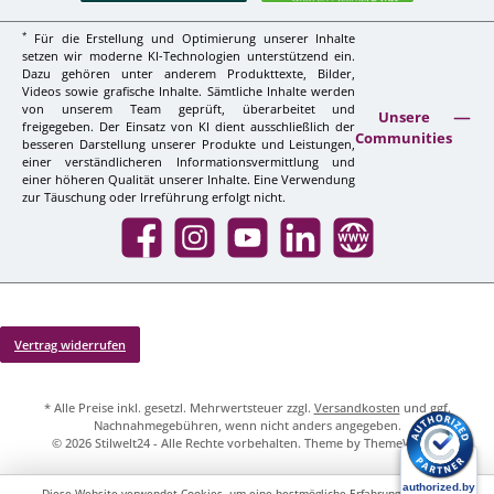
*
Für die Erstellung und Optimierung unserer Inhalte
setzen wir moderne KI-Technologien unterstützend ein.
Dazu gehören unter anderem Produkttexte, Bilder,
Videos sowie grafische Inhalte. Sämtliche Inhalte werden
von unserem Team geprüft, überarbeitet und
Unsere
freigegeben. Der Einsatz von KI dient ausschließlich der
Communities
besseren Darstellung unserer Produkte und Leistungen,
einer verständlicheren Informationsvermittlung und
einer höheren Qualität unserer Inhalte. Eine Verwendung
zur Täuschung oder Irreführung erfolgt nicht.
Facebook
Instagram
YouTube
LinkedIn
Website
Vertrag widerrufen
* Alle Preise inkl. gesetzl. Mehrwertsteuer zzgl.
Versandkosten
und ggf.
Nachnahmegebühren, wenn nicht anders angegeben.
© 2026 Stilwelt24 - Alle Rechte vorbehalten. Theme by
ThemeWare®
Diese Website verwendet Cookies, um eine bestmögliche Erfahrung bieten zu