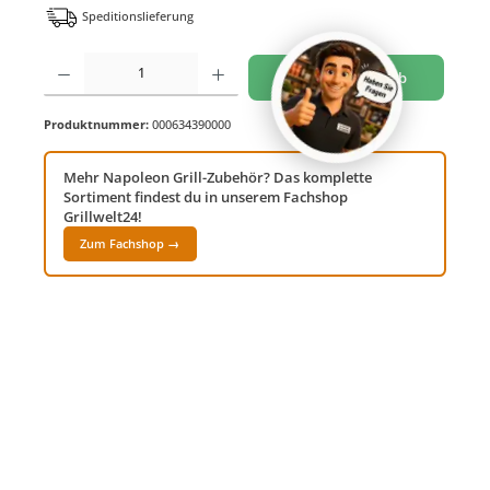
Speditionslieferung
Produkt Anzahl: Gib den gewünschten Wert ein oder benutze die Schaltflächen um di
In den Warenkorb
Produktnummer:
000634390000
Mehr Napoleon Grill-Zubehör? Das komplette
Sortiment findest du in unserem Fachshop
Grillwelt24!
Zum Fachshop →