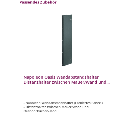
Produktgalerie überspringen
Passendes Zubehör
Napoleon Oasis Wandabstandshalter
Na
k
Distanzhalter zwischen Mauer/Wand und
Kü
Outdoorküche IM-WSF-CN
D 
- Napoleon Wandabstandshalter (Lackiertes Paneel)
- N
- Distanzhalter zwischen Mauer/Wand und
- G
im
Outdoorküchen-Modul
Sic
- Sorgt für erforderlichen Abstand bei Wandmontagen
- S
- Material: Pulverbeschichteter verzinkter Stahl
- K
- Passend zu Napoleon Oasis Modulen
- I