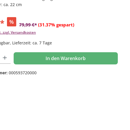
: ca. 22 cm
€*
%
79,99 €*
(31.37% gespart)
t. zzgl. Versandkosten
gbar, Lieferzeit: ca. 7 Tage
 Gib den gewünschten Wert ein oder benutze die Schaltflächen um die Anzahl
In den Warenkorb
mer:
000593720000