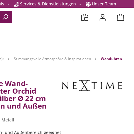
is
-
Services & Dienstleistungen
-
Unser Team
h)r
Stimmungsvolle Atmosphäre & Inspirationen
Wanduhren
e Wand-
er Orchid
ilber Ø 22 cm
en und Außen
 Metall
en- und Außenbereich geeignet