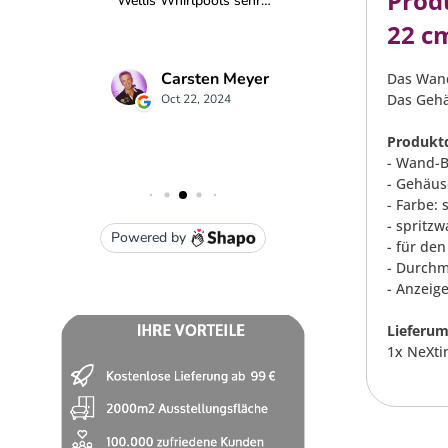
Prod
22 c
Das Wand
Das Gehä
Produktd
- Wand-
- Gehäus
- Farbe: 
- spritz
- für de
- Durchm
- Anzeig
Lieferum
1x NeXti