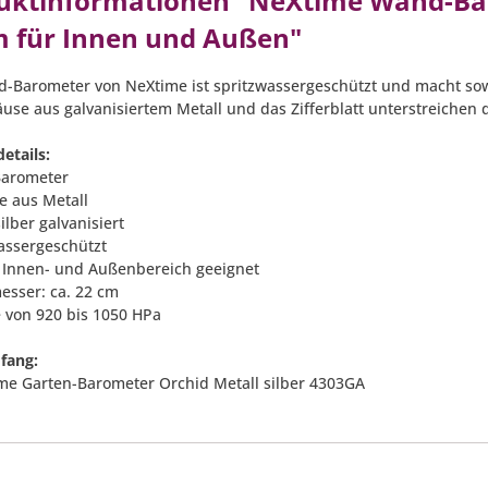
uktinformationen "NeXtime Wand-Baro
m für Innen und Außen"
-Barometer von NeXtime ist spritzwassergeschützt und macht sowo
use aus galvanisiertem Metall und das Zifferblatt unterstreichen 
etails:
Barometer
e aus Metall
silber galvanisiert
wassergeschützt
n Innen- und Außenbereich geeignet
esser: ca. 22 cm
e von 920 bis 1050 HPa
fang:
me Garten-Barometer Orchid Metall silber 4303GA