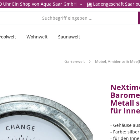
0 Uhr
Ein Shop von Aqua Saar GmbH
-
Ladengeschäft Saarlou
Poolwelt
Wohnwelt
Saunawelt
Gartenwelt
Möbel, Ambiente & Mee(
NeXtim
Baromet
Metall s
für Inn
- Gehäuse aus
- Farbe: silber
- für den Inn