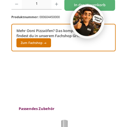
In den Warenkorb
Produktnummer:
000604450000
Mehr Ooni Pizzaöfen? Das komplette Sortiment
findest du in unserem Fachshop Grillwelt24!
Zum Fachshop →
Produktgalerie überspringen
Passendes Zubehör