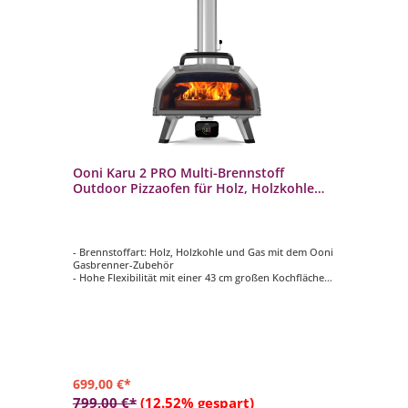
Ooni Karu 2 PRO Multi-Brennstoff
Outdoor Pizzaofen für Holz, Holzkohle
und Gas inkl. Pizzastein
- Brennstoffart: Holz, Holzkohle und Gas mit dem Ooni
Gasbrenner-Zubehör
- Hohe Flexibilität mit einer 43 cm großen Kochfläche
und einer Innenhöhe von 13,7 cm
- Erreicht Temperaturen von 500 °C in nur 15 Minuten
- ClearView Glastür Technologie, um den Backvorgang
im Blick zu halten
- Digitaler Temperatur-Hub, der die Temperatur im
Ofen auf dem Frontdisplay anzeigt
699,00 €*
799,00 €*
(12.52% gespart)