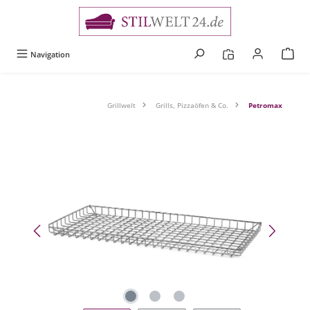
alt springen
Navigation
Grillwelt
Grills, Pizzaöfen & Co.
Petromax
Bildergalerie überspringen