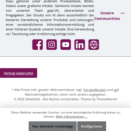
Dazu gehören unter anderem Produkttexte, Bilder,
Videos sowie grafische Inhalte. Sämtliche Inhalte werden
von unserem Team geprüft, überarbeitet und
Unsere
freigegeben. Der Einsatz von KI dient ausschließlich der
Communities
besseren Darstellung unserer Produkte und Leistungen,
einer verständlicheren Informationsvermittlung und
einer höheren Qualität unserer Inhalte. Eine Verwendung
zur Täuschung oder Irreführung erfolgt nicht.
Facebook
Instagram
YouTube
LinkedIn
Website
Vertrag widerrufen
* Alle Preise inkl. gesetzl. Mehrwertsteuer zzgl.
Versandkosten
und ggf.
Nachnahmegebühren, wenn nicht anders angegeben.
© 2026 Stilwelt24 - Alle Rechte vorbehalten. Theme by
ThemeWare®
Diese Website verwendet Cookies, um eine bestmögliche Erfahrung bieten zu
können.
Mehr Informationen ...
Nur technisch notwendige
Konfigurieren