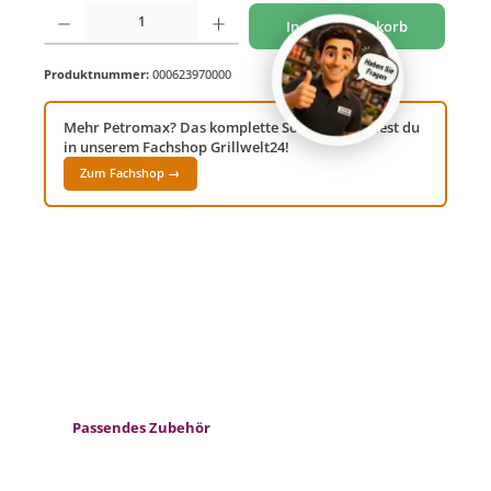
Produkt Anzahl: Gib den gewünschten Wert ein oder benutze die Schaltflächen um di
In den Warenkorb
Produktnummer:
000623970000
Mehr Petromax? Das komplette Sortiment findest du
in unserem Fachshop Grillwelt24!
Zum Fachshop →
Produktgalerie überspringen
Passendes Zubehör