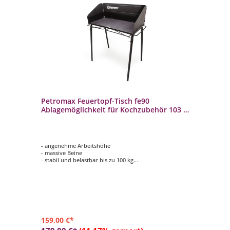
Petromax Feuertopf-Tisch fe90
Ablagemöglichkeit für Kochzubehör 103 x
116 x 68 cm
- angenehme Arbeitshöhe
- massive Beine
- stabil und belastbar bis zu 100 kg
- große Ablagefläche von 45 x 90 cm
- Maße (B x H x T): 103 x 116 x 68 cm
159,00 €*