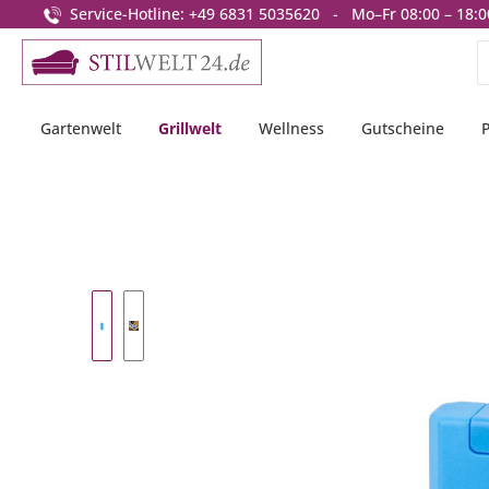
Service-Hotline: +49 6831 5035620 - Mo–Fr 08:00 – 18:0
springen
Zur Hauptnavigation springen
Gartenwelt
Grillwelt
Wellness
Gutscheine
Bildergalerie überspringen