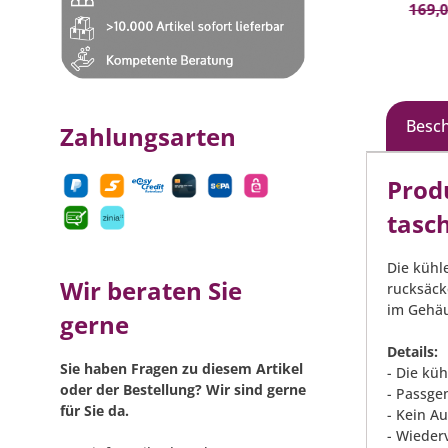
Qualitätsverlust
und v
169,0
x 21
- Maße: (H x B x T): ca. 3 x 21 x 14
cm
Besc
Zahlungsarten
Prod
tasc
Die kühl
Wir beraten Sie
rucksäck
im Gehäu
gerne
Details:
Sie haben Fragen zu diesem Artikel
- Die kü
oder der Bestellung? Wir sind gerne
- Passge
für Sie da.
- Kein A
- Wieder