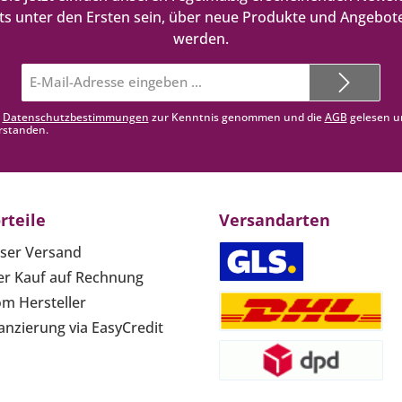
ts unter den Ersten sein, über neue Produkte und Angebote
werden.
E-
Mail-
Adresse*
e
Datenschutzbestimmungen
zur Kenntnis genommen und die
AGB
gelesen u
rstanden.
rteile
Versandarten
ser Versand
r Kauf auf Rechnung
om Hersteller
anzierung via EasyCredit