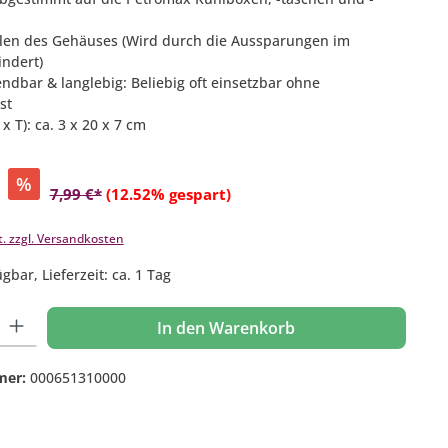
len des Gehäuses (Wird durch die Aussparungen im
ndert)
ndbar & langlebig: Beliebig oft einsetzbar ohne
st
x T): ca. 3 x 20 x 7 cm
%
7,99 €*
(12.52% gespart)
t. zzgl. Versandkosten
gbar, Lieferzeit: ca. 1 Tag
 Gib den gewünschten Wert ein oder benutze die Schaltflächen um die Anzahl
In den Warenkorb
mer:
000651310000