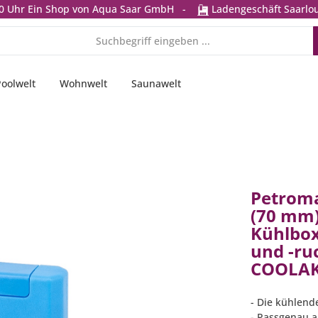
0 Uhr
Ein Shop von Aqua Saar GmbH
-
Ladengeschäft Saarlou
Poolwelt
Wohnwelt
Saunawelt
Petrom
(70 mm)
Kühlbox
und -ru
COOLAK
- Die kühlend
- Passgenau a