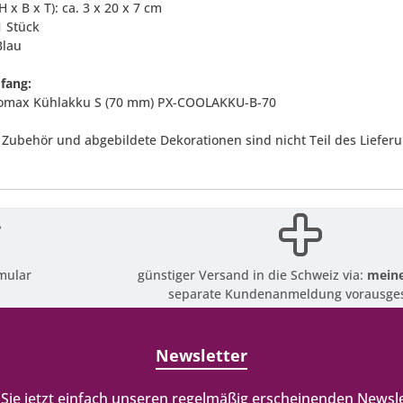
H x B x T): ca. 3 x 20 x 7 cm
 1 Stück
Blau
fang:
romax Kühlakku S (70 mm) PX-COOLAKKU-B-70
 Zubehör und abgebildete Dekorationen sind nicht Teil des Liefer
mular
günstiger Versand in die Schweiz via:
meine
separate Kundenanmeldung vorausges
Newsletter
Sie jetzt einfach unseren regelmäßig erscheinenden Newsle