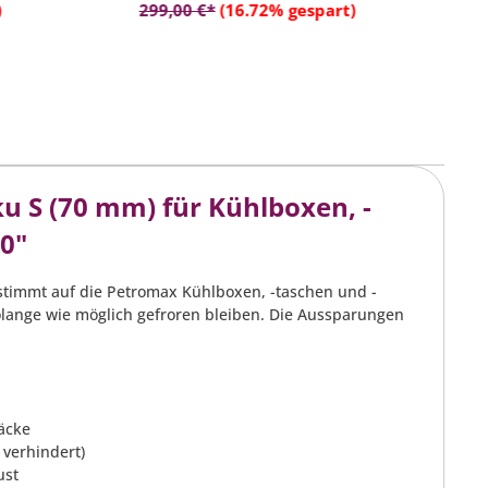
rb
In den Warenkorb
-
die doppelwandige Konstruktion
u
)
299,00 €*
(16.72% gespart)
1
- Rutschfeste Deckeloberfläche
dient unterwegs als Sitz oder
erhöhter Stand
 S (70 mm) für Kühlboxen, -
0"
timmt auf die Petromax Kühlboxen, -taschen und -
olange wie möglich gefroren bleiben. Die Aussparungen
äcke
verhindert)
ust