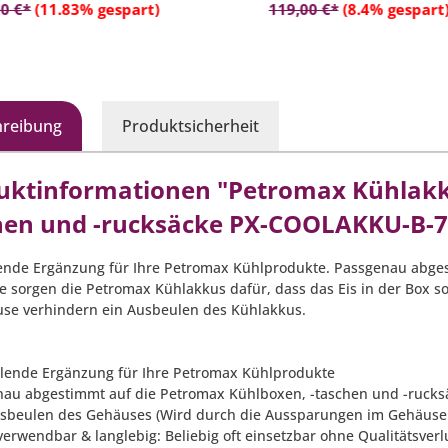
In den Warenkorb
In den Warenko
erstellbaren Schultergurten
kg Eis oder 6x 0,5 Liter PET
0 €*
(11.83% gespart)
119,00 €*
(8.4% gespart
Flaschen)
hreibung
Produktsicherheit
uktinformationen "Petromax Kühlakku
hen und -rucksäcke PX-COOLAKKU-B-7
ende Ergänzung für Ihre Petromax Kühlprodukte. Passgenau abges
e sorgen die Petromax Kühlakkus dafür, dass das Eis in der Box s
se verhindern ein Ausbeulen des Kühlakkus.
hlende Ergänzung für Ihre Petromax Kühlprodukte
nau abgestimmt auf die Petromax Kühlboxen, -taschen und -rucks
usbeulen des Gehäuses (Wird durch die Aussparungen im Gehäuse 
verwendbar & langlebig: Beliebig oft einsetzbar ohne Qualitätsverl