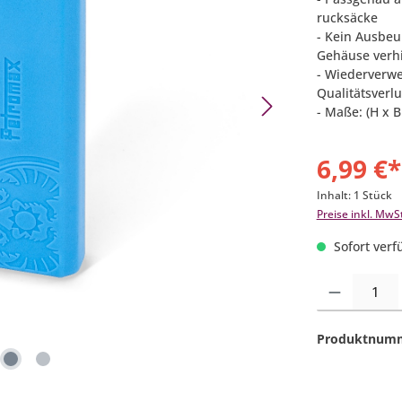
rucksäcke
- Kein Ausbeu
Gehäuse verhi
- Wiederverwe
Qualitätsverlu
- Maße: (H x B 
6,99 €*
Inhalt:
1 Stück
Preise inkl. MwS
Sofort verfü
Produkt Anzahl:
Produktnum