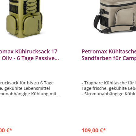
omax Kühlrucksack 17
Petromax Kühltasche
r Oliv - 6 Tage Passive
Sandfarben für Camp
ung ohne Strom /
Angeln und Picknick 
erdicht
Stromunabhängig
lrucksack für bis zu 6 Tage
- Tragbare Kühltasche für 
he, gekühlte Lebensmittel
Tage frische, gekühlte Leb
omunabhängige Kühlung mit
- Stromunabhängige Kühl
der Kühlakkus
Eis oder Kühlakkus
 wasserabweisendem,
- Aus wasserabweisendem
tzunempfindlichem Nylon-
schmutzunempfindlichem 
be
Gewebe
. Füllvolumen von 17 Litern (8
- Inkl. wasserdichtem
 oder 6x 1 Liter Flaschen)
Reißverschluss
00 €*
109,00 €*
 Rückenpolsterung, Brustgurt
- Max. Füllvolumen von 8 L