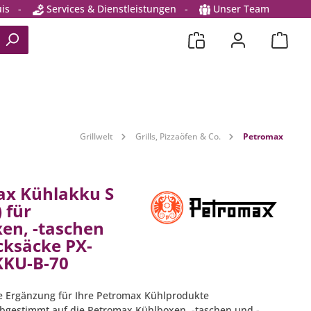
is
-
Services & Dienstleistungen
-
Unser Team
Grillwelt
Grills, Pizzaöfen & Co.
Petromax
ax Kühlakku S
 für
en, -taschen
cksäcke PX-
KU-B-70
e Ergänzung für Ihre Petromax Kühlprodukte
bgestimmt auf die Petromax Kühlboxen, -taschen und -