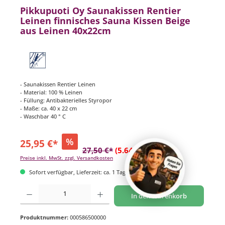
Pikkupuoti Oy Saunakissen Rentier
Leinen finnisches Sauna Kissen Beige
aus Leinen 40x22cm
- Saunakissen Rentier Leinen
- Material: 100 % Leinen
- Füllung: Antibakterielles Styropor
- Maße: ca. 40 x 22 cm
- Waschbar 40 ° C
%
25,95 €*
27,50 €*
(5.64% gespart)
Preise inkl. MwSt. zzgl. Versandkosten
Sofort verfügbar, Lieferzeit: ca. 1 Tag
Produkt Anzahl: Gib den gewünschten Wert ein oder benutze die Schaltflächen um di
In den Warenkorb
Produktnummer:
000586500000