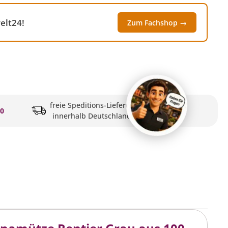
elt24!
Zum Fachshop →
freie Speditions-Lieferung
20
innerhalb Deutschlands