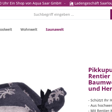
0 Uhr
Ein Shop von Aqua Saar GmbH
-
Ladengeschäft Saarlou
oolwelt
Wohnwelt
Saunawelt
Pikkup
Rentier
Baumwo
und He
- Schützt Ihr 
- Aus hochwer
- Mit Rentier