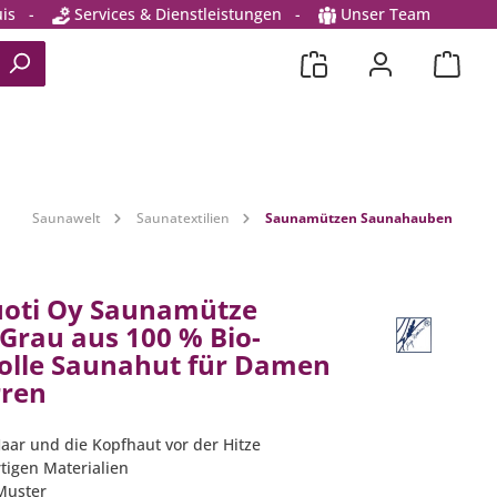
is
-
Services & Dienstleistungen
-
Unser Team
Saunawelt
Saunatextilien
Saunamützen Saunahauben
uoti Oy Saunamütze
 Grau aus 100 % Bio-
lle Saunahut für Damen
rren
Haar und die Kopfhaut vor der Hitze
tigen Materialien
-Muster