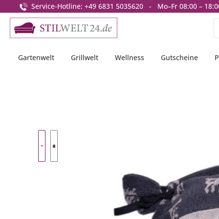
Service-Hotline: +49 6831 5035620 - Mo–Fr 08:00 – 18:0
springen
Zur Hauptnavigation springen
Gartenwelt
Grillwelt
Wellness
Gutscheine
P
Bildergalerie überspringen