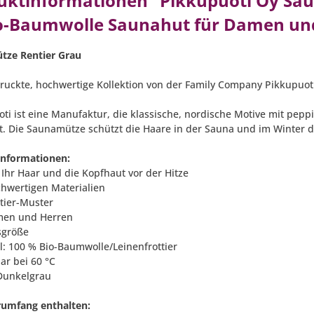
uktinformationen "Pikkupuoti Oy Sau
o-Baumwolle Saunahut für Damen un
tze Rentier Grau
uckte, hochwertige Kollektion von der Family Company Pikkupuoti
oti ist eine Manufaktur, die klassische, nordische Motive mit pe
t. Die Saunamütze schützt die Haare in der Sauna und im Winter
informationen:
 Ihr Haar und die Kopfhaut vor der Hitze
chwertigen Materialien
ntier-Muster
men und Herren
tsgröße
al: 100 % Bio-Baumwolle/Leinenfrottier
ar bei 60 °C
 Dunkelgrau
rumfang enthalten: