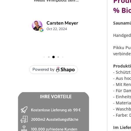
Prod
% Bi
Saunamü
Handgedr
Pikku Pu
verbinde
Produkt
- Schützt
- Aus ho
- Mit Re
- Für Da
- Einhei
- Materi
- Waschb
- Farbe:
Im Liefe