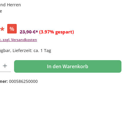
und Herren
e
€*
%
23,90 €*
(3.97% gespart)
t. zzgl. Versandkosten
gbar, Lieferzeit: ca. 1 Tag
 Gib den gewünschten Wert ein oder benutze die Schaltflächen um die Anzahl
In den Warenkorb
mer:
000586250000